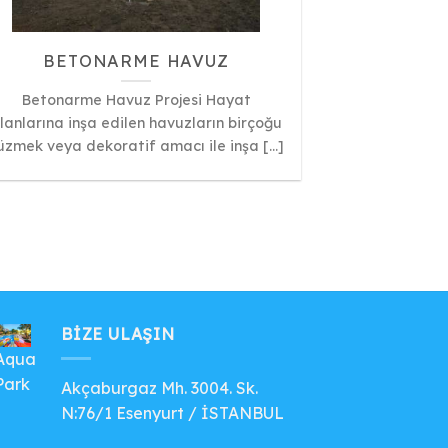
BETONARME HAVUZ
Betonarme Havuz Projesi Hayat
lanlarına inşa edilen havuzların birçoğu
üzmek veya dekoratif amacı ile inşa [...]
BIZE ULAŞIN
Aqua
Park
Akçaburgaz Mh. 3004. Sk.
N:76/1 Esenyurt / İSTANBUL