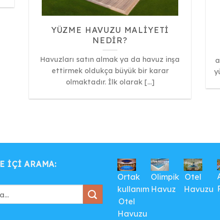
YÜZME HAVUZU MALIYETI
NEDIR?
Havuzları satın almak ya da havuz inşa
a
ettirmek oldukça büyük bir karar
y
olmaktadır. İlk olarak [...]
E IÇI ARAMA:
Ortak
Olimpik
Otel
kullanım
Havuz
Havuzu
Otel
Havuzu