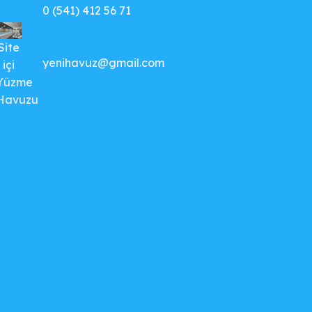
0 (541) 412 56 71
Site
yenihavuz@gmail.com
içi
Yüzme
Havuzu