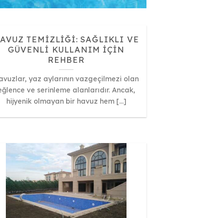
AVUZ TEMIZLIĞI: SAĞLIKLI VE
GÜVENLI KULLANIM İÇIN
REHBER
avuzlar, yaz aylarının vazgeçilmezi olan
eğlence ve serinleme alanlarıdır. Ancak,
hijyenik olmayan bir havuz hem [...]