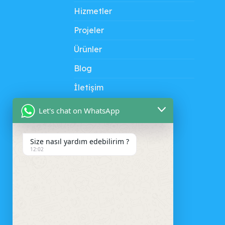
Hizmetler
Projeler
Ürünler
Blog
İletişim
Let's chat on WhatsApp
Size nasıl yardım edebilirim ?
12:02
SEPET