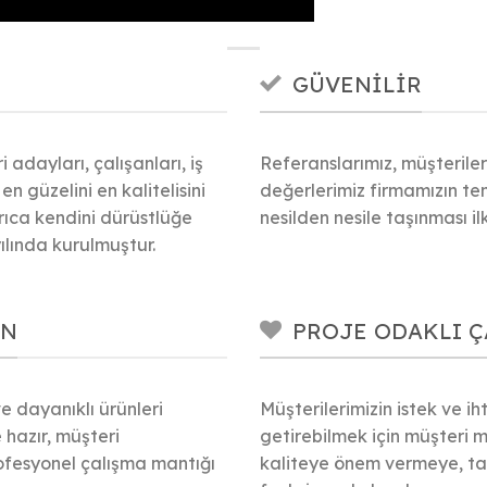
GÜVENILIR
adayları, çalışanları, iş
Referanslarımız, müşterile
 en güzelini en kalitelisini
değerlerimiz firmamızın te
ıca kendini dürüstlüğe
nesilden nesile taşınması ilk
lında kurulmuştur.
AN
PROJE ODAKLI Ç
ve dayanıklı ürünleri
Müşterilerimizin istek ve i
 hazır, müşteri
getirebilmek için müşteri 
ofesyonel çalışma mantığı
kaliteye önem vermeye, tas