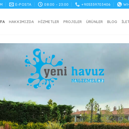
M
E-POSTA
08:00 - 23:00
+905359703406
WH
YFA
HAKKIMIZDA
HIZMETLER
PROJELER
ÜRÜNLER
BLOG
İLE