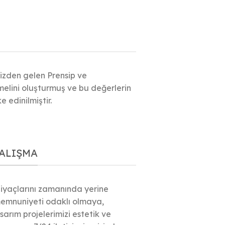
rizden gelen Prensip ve
melini oluşturmuş ve bu değerlerin
e edinilmiştir.
ALIŞMA
htiyaçlarını zamanında yerine
memnuniyeti odaklı olmaya,
arım projelerimizi estetik ve