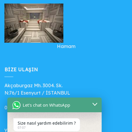
Hamam
BIZE ULAŞIN
Akçaburgaz Mh. 3004. Sk.
N:76/1 Esenyurt / İSTANBUL
Let's chat on WhatsApp
0 (541) 412 56 71
Size nasıl yardım edebilirim ?
07:07
yenihavuz@gmail.com