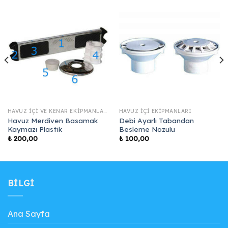
HAVUZ İÇI VE KENAR EKIPMANLARI
HAVUZ İÇI EKIPMANLARI
Havuz Merdiven Basamak
Debi Ayarlı Tabandan
Kaymazı Plastik
Besleme Nozulu
₺
200,00
₺
100,00
BILGI
Ana Sayfa