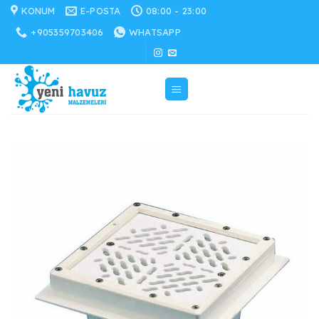
İçeriğe
KONUM
E-POSTA
08:00 - 23:00
atla
+905359703406
WHATSAPP