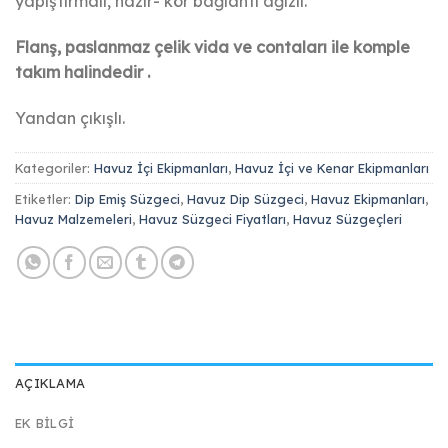
yapıştırmalı, hazır- kör bağlantı ağızlı.
Flanş, paslanmaz çelik vida ve contaları ile komple
takım halindedir .
Yandan çıkışlı.
Kategoriler:
Havuz İçi Ekipmanları
,
Havuz İçi ve Kenar Ekipmanları
Etiketler:
Dip Emiş Süzgeci
,
Havuz Dip Süzgeci
,
Havuz Ekipmanları
,
Havuz Malzemeleri
,
Havuz Süzgeci Fiyatları
,
Havuz Süzgeçleri
AÇIKLAMA
EK BILGI