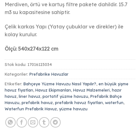
Merdiven, örtü ve kartuş filtre pakete dahildir. 15.7
m3 su kapasitesine sahiptir.
Çelik karkas Yapı (Yatay çubuklar ve direkler) ile
kolay kurulur.
Ölçü: 540x274x122 cm
Stok kodu:
17016123034
Kategoriler:
Prefabrike Havuzlar
Etiketler:
Bahçeye Yüzme Havuzu Nasıl Yapılır?
,
en büyük şişme
havuz fiyatları
,
Havuz Ekipmanları
,
Havuz Malzemeleri
,
hazır
havuz
,
liner havuz
,
portatif yüzme havuzu
,
Prefabrik Bahçe
Havuzu
,
prefabrik havuz
,
prefabrik havuz fiyatları
,
waterfun
,
Waterfun Prefabrik Havuz
,
yüzme havuzu