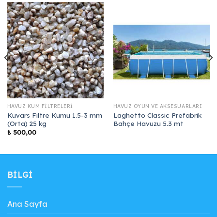
HAVUZ KUM FILTRELERI
HAVUZ OYUN VE AKSESUARLARI
Kuvars Filtre Kumu 1.5-3 mm
Laghetto Classic Prefabrik
(Orta) 25 kg
Bahçe Havuzu 5.3 mt
₺
500,00
00.
BILGI
Ana Sayfa