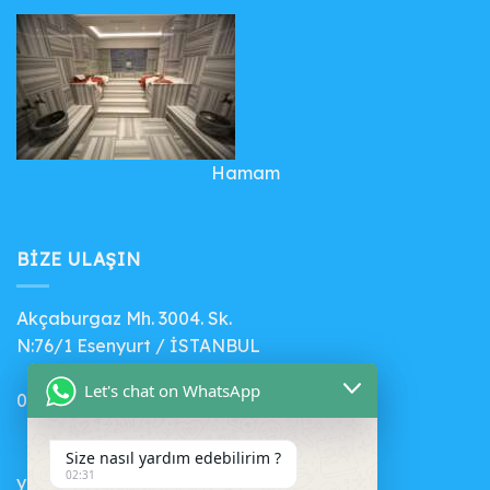
Hamam
BIZE ULAŞIN
Akçaburgaz Mh. 3004. Sk.
N:76/1 Esenyurt / İSTANBUL
Let's chat on WhatsApp
0 (541) 412 56 71
Size nasıl yardım edebilirim ?
02:31
yenihavuz@gmail.com