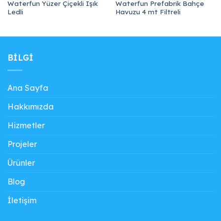
Waterfun Yüzer Çiçekli Işık
Waterfun Prefabrik Bahçe
Ledli
Havuzu 4 mt Filtreli
BILGI
Ana Sayfa
Hakkımızda
Hizmetler
Projeler
Ürünler
Blog
İletişim