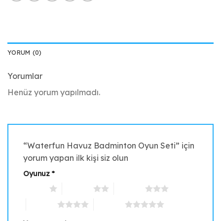
YORUM (0)
Yorumlar
Henüz yorum yapılmadı.
“Waterfun Havuz Badminton Oyun Seti” için
yorum yapan ilk kişi siz olun
Oyunuz
*
1/5 yıldız
2/5 yıldız
3/5 yıldız
4/5 yıldız
5/5 yıldız