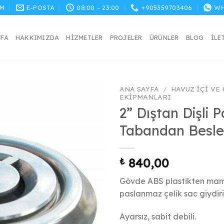
M
E-POSTA
08:00 - 23:00
+905359703406
WH
YFA
HAKKIMIZDA
HIZMETLER
PROJELER
ÜRÜNLER
BLOG
İLE
ANA SAYFA
/
HAVUZ İÇI VE
EKIPMANLARI
2” Dıştan Dişli 
Tabandan Besl
₺
840,00
Gövde ABS plastikten mamu
paslanmaz çelik sac giydiril
Ayarsız, sabit debili.