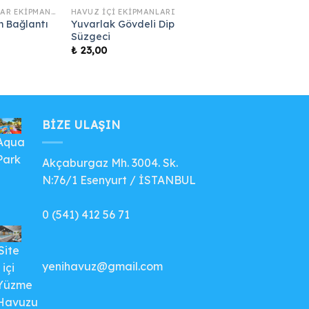
HAVUZ İÇI VE KENAR EKIPMANLARI
HAVUZ İÇI EKIPMANLARI
 Bağlantı
Yuvarlak Gövdeli Dip
Süzgeci
₺
23,00
BIZE ULAŞIN
Aqua
Park
Akçaburgaz Mh. 3004. Sk.
N:76/1 Esenyurt / İSTANBUL
0 (541) 412 56 71
Site
yenihavuz@gmail.com
içi
Yüzme
Havuzu