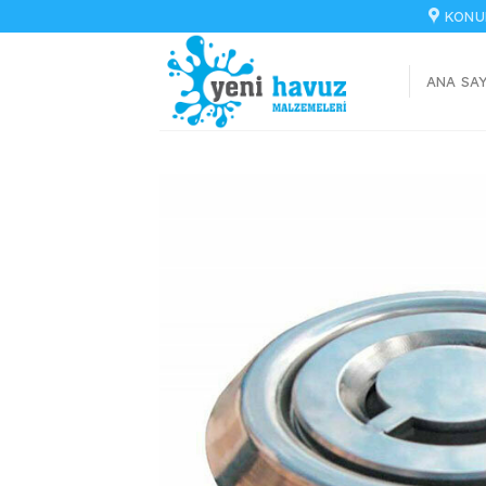
İçeriğe
KONU
atla
ANA SA