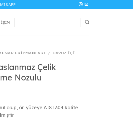
ATSAPP
TIŞIM
 KENAR EKIPMANLARI
/
HAVUZ İÇI
Paslanmaz Çelik
eme Nozulu
l olup, ön yüzeye AISI 304 kalite
miştir.