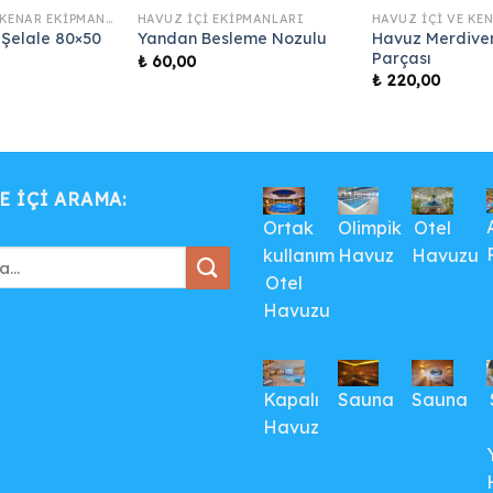
HAVUZ İÇI VE KENAR EKIPMANLARI
HAVUZ İÇI EKIPMANLARI
 Şelale 80×50
Havuz Merdiven
Yandan Besleme Nozulu
Parçası
₺
60,00
₺
220,00
E IÇI ARAMA:
Ortak
Olimpik
Otel
kullanım
Havuz
Havuzu
Otel
Havuzu
Kapalı
Sauna
Sauna
Havuz