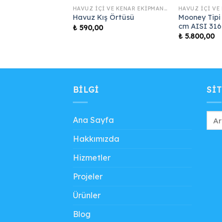
HAVUZ İÇI VE KENAR EKIPMANLARI
HAVUZ İÇI VE KENAR EKIPMANLARI
Mooney Tipi
rdiven Ankrajı
Havuz Kış Örtüsü
cm AISI 316
₺
590,00
₺
5.800,00
BILGI
SIT
Ana Sayfa
Hakkımızda
Hizmetler
Projeler
Ürünler
Blog