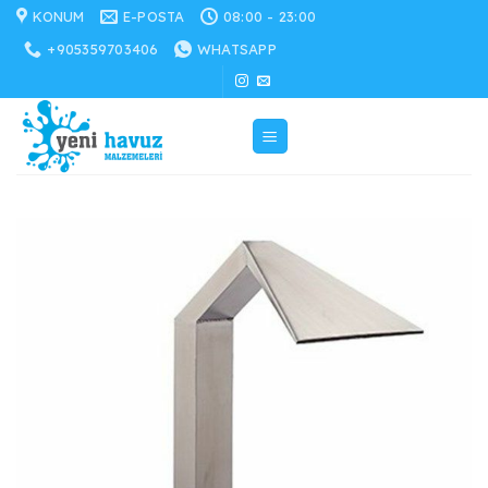
İçeriğe
KONUM
E-POSTA
08:00 - 23:00
atla
+905359703406
WHATSAPP