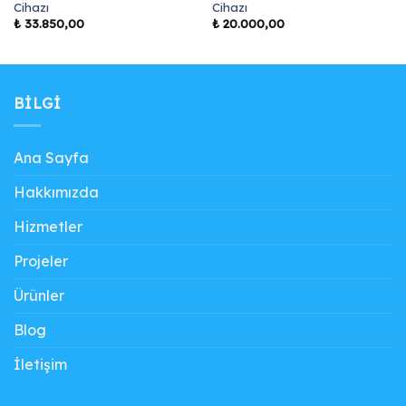
Cihazı
Cihazı
i
₺
33.850,00
₺
20.000,00
50,00.
BILGI
Ana Sayfa
Hakkımızda
Hizmetler
Projeler
Ürünler
Blog
İletişim