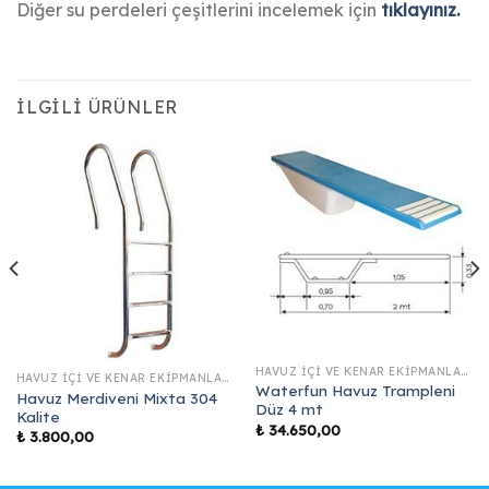
Diğer su perdeleri çeşitlerini incelemek için
tıklayınız.
İLGILI ÜRÜNLER
HAVUZ İÇI VE KENAR EKIPMANLARI
HAVUZ İÇI VE KENAR EKIPMANLARI
Waterfun Havuz Trampleni
Havuz Merdiveni Mixta 304
Düz 4 mt
Kalite
₺
34.650,00
₺
3.800,00