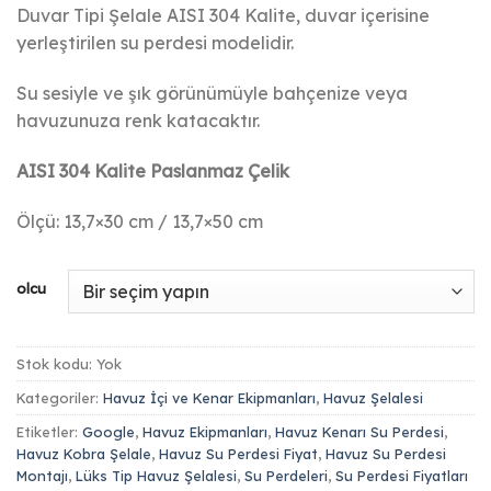
aralığı:
Duvar Tipi Şelale AISI 304 Kalite, duvar içerisine
₺ 8.500,00
yerleştirilen su perdesi modelidir.
-
₺ 8.750,00
Su sesiyle ve şık görünümüyle bahçenize veya
havuzunuza renk katacaktır.
AISI 304 Kalite Paslanmaz Çelik
Ölçü: 13,7×30 cm / 13,7×50 cm
olcu
Stok kodu:
Yok
Kategoriler:
Havuz İçi ve Kenar Ekipmanları
,
Havuz Şelalesi
Etiketler:
Google
,
Havuz Ekipmanları
,
Havuz Kenarı Su Perdesi
,
Havuz Kobra Şelale
,
Havuz Su Perdesi Fiyat
,
Havuz Su Perdesi
Montajı
,
Lüks Tip Havuz Şelalesi
,
Su Perdeleri
,
Su Perdesi Fiyatları