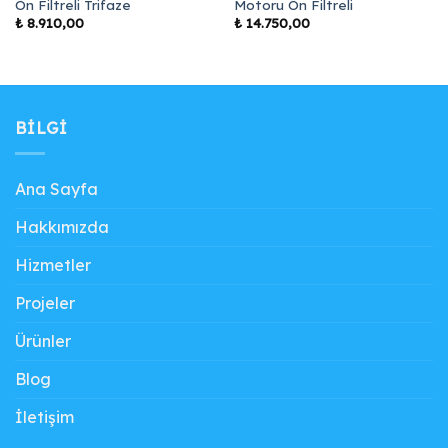
Ön Filtreli Trifaze
Motoru Ön Filtreli
₺
8.910,00
₺
14.750,00
BILGI
Ana Sayfa
Hakkımızda
Hizmetler
Projeler
Ürünler
Blog
İletişim