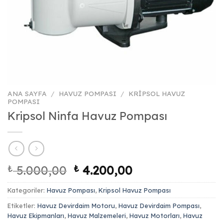
ANA SAYFA
/
HAVUZ POMPASI
/
KRIPSOL HAVUZ
POMPASI
Kripsol Ninfa Havuz Pompası
Orijinal
Şu
₺
5.000,00
₺
4.200,00
fiyat:
andaki
Kategoriler:
Havuz Pompası
₺ 5.000,00.
,
Kripsol Havuz Pompası
fiyat:
₺ 4.200,00.
Etiketler:
Havuz Devirdaim Motoru
,
Havuz Devirdaim Pompası
,
Havuz Ekipmanları
,
Havuz Malzemeleri
,
Havuz Motorları
,
Havuz