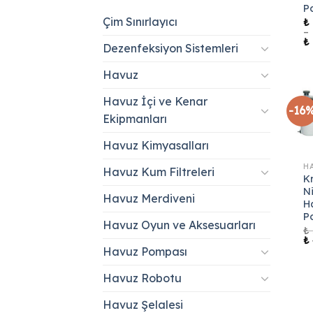
P
Çim Sınırlayıcı
₺
–
₺
Dezenfeksiyon Sistemleri
Fi
ar
₺ 
Havuz
-
₺ 
Havuz İçi ve Kenar
-16
Ekipmanları
Havuz Kimyasalları
Havuz Kum Filtreleri
K
N
Havuz Merdiveni
H
P
Havuz Oyun ve Aksesuarları
₺
Or
₺
fi
Havuz Pompası
₺ 
Havuz Robotu
Havuz Şelalesi