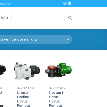
ATSAPP
TIŞIM
HAVUZ POMPASI
HAVUZ POMPASI
HAVUZ POMPASI
S2
Kripsol
Nozbart
Ondina
Hamsi
Havuz
Havuz
Pompası
Pompası
00