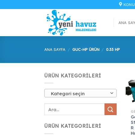
İçeriğe
KONU
atla
ANA SA
ANA SAYFA
/
GUC-HP ÜRÜN
/
0.33 HP
ÜRÜN KATEGORILERI
Kategori seçin
G
S
ÜRÜN KATEGORILERI
R
H