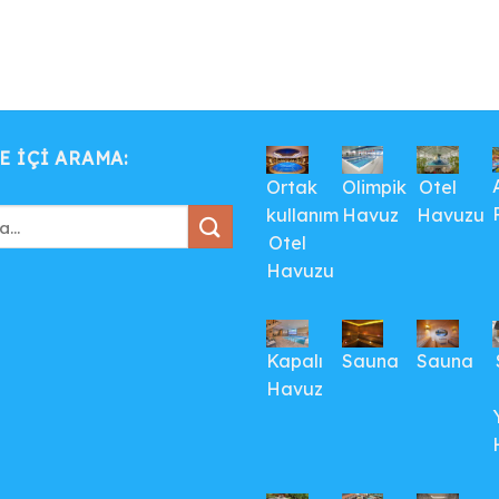
E IÇI ARAMA:
Ortak
Olimpik
Otel
kullanım
Havuz
Havuzu
Otel
Havuzu
Kapalı
Sauna
Sauna
Havuz