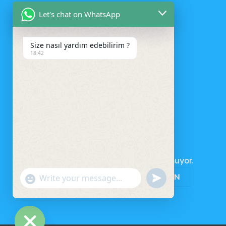
Let's chat on WhatsApp
Size nasıl yardım edebilirim ?
18:42
SEPET
Sepetinizde ürün bulunmuyor.
MAĞAZAYA GERI DÖN
UNDEFINED
"+CHATY_SETTINGS.LANG.EMOJI_PICKER+"
WhatsApp
Message