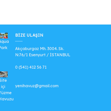
BIZE ULAŞIN
Aqua
Park
Akçaburgaz Mh. 3004. Sk.
N:76/1 Esenyurt / İSTANBUL
0 (541) 412 56 71
Site
yenihavuz@gmail.com
içi
Yüzme
Havuzu