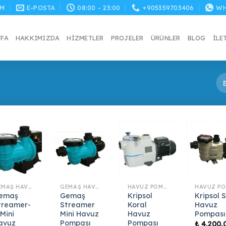
M
E-POSTA
08:00 - 23:00
+905359703406
WH
YFA
HAKKIMIZDA
HIZMETLER
PROJELER
ÜRÜNLER
BLOG
İLE
GEMAŞ HAVUZ POMPASI
GEMAŞ HAVUZ POMPASI
HAVUZ POMPASI
emaş
Gemaş
Kripsol
Kripsol 
treamer-
Streamer
Koral
Havuz
 Mini
Mini Havuz
Havuz
Pompası
avuz
Pompası
Pompası
₺
4.200,