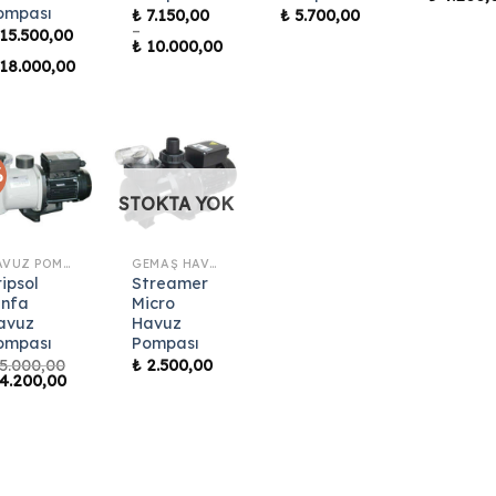
ompası
₺
7.150,00
₺
5.700,00
–
15.500,00
₺
10.000,00
Fiyat
18.000,00
aralığı:
yat
₺ 7.150,00
alığı:
-
15.500,00
₺ 10.000,00
18.000,00
%
STOKTA YOK
HAVUZ POMPASI
GEMAŞ HAVUZ POMPASI
ripsol
Streamer
infa
Micro
avuz
Havuz
ompası
Pompası
5.000,00
₺
2.500,00
ijinal
Şu
4.200,00
yat:
andaki
5.000,00.
fiyat:
₺ 4.200,00.