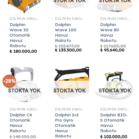
STOKTA YOK
STOKTA YOK
DOLPHIN HAVUZ ROBOTLARI
DOLPHIN HAVUZ ROBOTLARI
DOLPHIN HAVUZ ROBOTLARI
Dolphin
Dolphin
Dolphin
Wave 30
Wave 100
Wave 80
Otomatik
Havuz
Havuz
Havuz
Robotu
Robotu
Robotu
₺
152.877,00
₺
117.600,00
Orijinal
Şu
Orijinal
Şu
₺
135.500,00
₺
95.640,00
₺
180.000,00
fiyat:
andaki
fiyat:
andaki
₺ 152.877,00.
fiyat:
₺ 117.600,00.
fiyat:
₺ 135.500,00.
₺ 95.64
-28%
STOKTA YOK
STOKTA YOK
STOKTA YOK
DOLPHIN HAVUZ ROBOTLARI
DOLPHIN HAVUZ ROBOTLARI
DOLPHIN HAVUZ ROBOTLARI
Dolphin C4
Dolphin 2×2
Dolphin BIO-
Otomatik
Pro Gyro
S Otomatik
Havuz
Otomatik
Havuz
Robotu
Havuz
Robotu
Robotu
₺
148.350,00
₺
102.000,00