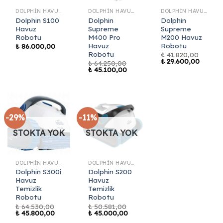
DOLPHIN HAVUZ ROBOTLARI
DOLPHIN HAVUZ ROBOTLARI
DOLPHIN HAVUZ ROBOTLARI
Dolphin S100
Dolphin
Dolphin
Havuz
Supreme
Supreme
Robotu
M400 Pro
M200 Havuz
Havuz
Robotu
₺
86.000,00
Robotu
₺
41.820,00
Orijinal
Şu
₺
29.600,00
₺
64.250,00
fiyat:
andaki
Orijinal
Şu
₺
45.100,00
₺ 41.820,00.
fiyat:
fiyat:
andaki
₺ 29.60
₺ 64.250,00.
fiyat:
₺ 45.100,00.
-29%
-11%
STOKTA YOK
STOKTA YOK
DOLPHIN HAVUZ ROBOTLARI
DOLPHIN HAVUZ ROBOTLARI
Dolphin S300i
Dolphin S200
Havuz
Havuz
Temizlik
Temizlik
Robotu
Robotu
₺
64.530,00
₺
50.581,00
Orijinal
Şu
Orijinal
Şu
₺
45.800,00
₺
45.000,00
fiyat:
andaki
fiyat:
andaki