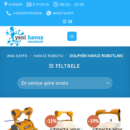
İçeriğe
KONUM
E-POSTA
08:00 - 23:00
atla
+905359703406
WHATSAPP
ANA SAYFA
/
HAVUZ ROBOTU
/
DOLPHIN HAVUZ ROBOTLARI
FILTRELE
-11%
-19%