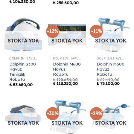
Orijinal
Şu
₺
106.380,00
₺
258.600,00
fiyat:
andaki
₺ 148.350,00.
fiyat:
₺ 106.380,00.
-12%
-11%
STOKTA YOK
STOKTA YOK
STOKTA YOK
DOLPHIN HAVUZ ROBOTLARI
DOLPHIN HAVUZ ROBOTLARI
DOLPHIN HAVUZ ROBOTLARI
Dolphin S300
Dolphin M600
Dolphin M500
Havuz
Havuz
Havuz
Temizlik
Robotu
Robotu
Robotu
₺
128.654,00
₺
82.440,00
Orijinal
Şu
Orijinal
Şu
₺
113.250,00
₺
73.100,00
₺
53.680,00
fiyat:
andaki
fiyat:
andaki
₺ 128.654,00.
fiyat:
₺ 82.440,00.
fiyat:
₺ 113.250,00.
₺ 73.10
-30%
-29%
STOKTA YOK
STOKTA YOK
STOKTA YOK