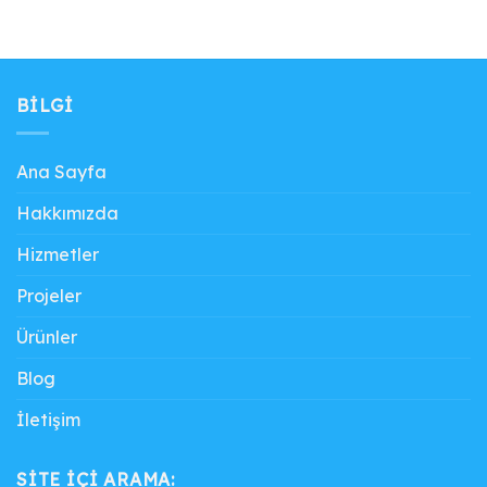
₺ 64.530,00.
fiyat:
₺ 50.581,00.
fiyat:
₺ 45.800,00.
₺ 45.000,00.
BILGI
Ana Sayfa
Hakkımızda
Hizmetler
Projeler
Ürünler
Blog
İletişim
SITE IÇI ARAMA: