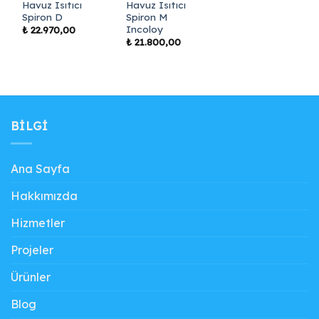
Havuz Isıtıcı
Havuz Isıtıcı
Spiron D
Spiron M
Incoloy
₺
22.970,00
₺
21.800,00
BILGI
Ana Sayfa
Hakkımızda
Hizmetler
Projeler
Ürünler
Blog