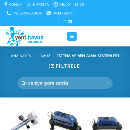
İçeriğe
KONUM
E-POSTA
08:00 - 23:00
atla
+905359703406
WHATSAPP
ANA SAYFA
/
HAVUZ
/
ISITMA VE NEM ALMA SISTEMLERI
FILTRELE