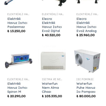
ELEKTRIKLI HAVUZ ISITICI
ELEKTRIKLI HAVUZ ISITICI
ELEKTRIKLI HAVUZ ISITICI
Elektrikli
Elecro
Elecro
Havuz Isıtıcı
Elektrikli
Elektrikli
Paslanmaz
Havuz Isıtıcı
Havuz Isıtıcı
Evo2 Dijital
Evo2 Analog
₺
13.250,00
₺
40.520,00
₺
25.960,00
ELEKTRIKLI HAVUZ ISITICI
ISITMA VE NEM ALMA SISTEMLERI
ISI POMPASI
Elektrikli
Waterfun
Waterfun
Havuz Isıtıcı
Nem Alma
Puhe Havuz
Spiron M
Cihazı
Isı Pompası
₺
20.290,00
₺
105.335,00
₺
80.000,00