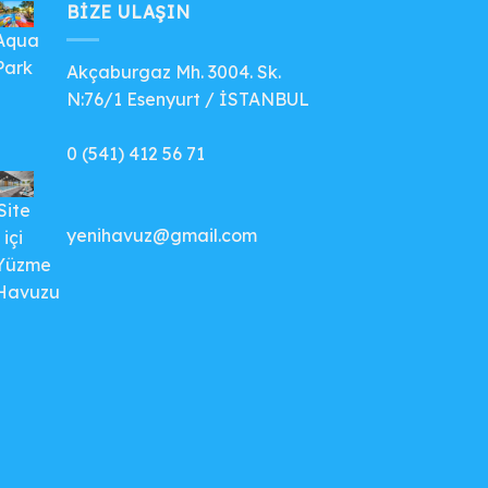
BIZE ULAŞIN
Aqua
Park
Akçaburgaz Mh. 3004. Sk.
N:76/1 Esenyurt / İSTANBUL
0 (541) 412 56 71
Site
yenihavuz@gmail.com
içi
Yüzme
Havuzu