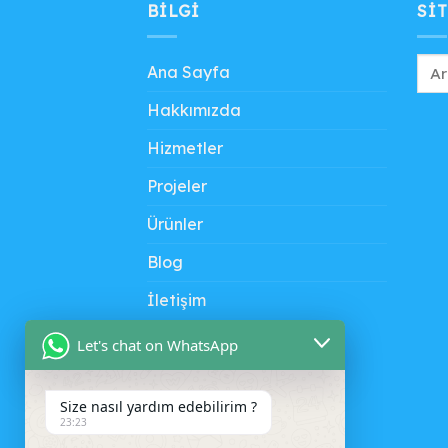
BILGI
SIT
Ana Sayfa
Hakkımızda
Hizmetler
Projeler
Ürünler
Blog
İletişim
Let's chat on WhatsApp
Size nasıl yardım edebilirim ?
23:23