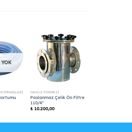
 YOK
EKIPMANLARI
HAVUZ POMPASI
Hortumu
Paslanmaz Çelik Ön Filtre
110/4″
₺
10.200,00