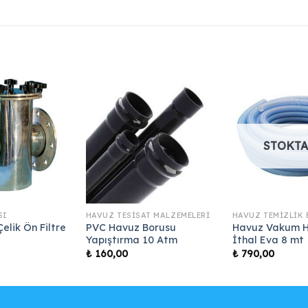
STOKTA
SI
HAVUZ TESISAT MALZEMELERI
HAVUZ TEMIZLIK 
elik Ön Filtre
PVC Havuz Borusu
Havuz Vakum 
Yapıştırma 10 Atm
İthal Eva 8 mt
₺
160,00
₺
790,00