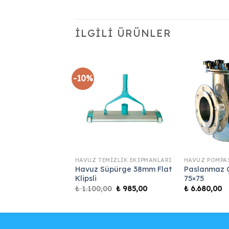
İLGILI ÜRÜNLER
-10%
 FILTRELERI
HAVUZ TEMIZLIK EKIPMANLARI
HAVUZ POMPA
k Yollu Filtre
Havuz Süpürge 38mm Flat
Paslanmaz Ç
90 mm
Klipsli
75×75
Orijinal
Şu
0
₺
1.100,00
₺
985,00
₺
6.680,00
fiyat:
andaki
₺ 1.100,00.
fiyat:
₺ 985,00.