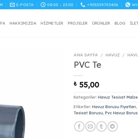
M
E-POSTA
08:00 - 23:00
+905359703406
WH
YFA
HAKKIMIZDA
HIZMETLER
PROJELER
ÜRÜNLER
BLOG
İLE
ANA SAYFA
/
HAVUZ
/
HAV
PVC Te
₺
55,00
Kategoriler:
Havuz Tesisat Malze
Etiketler:
Havuz Borusu Fiyatları
,
Tesisat Borusu
,
Pvc Havuz Borus