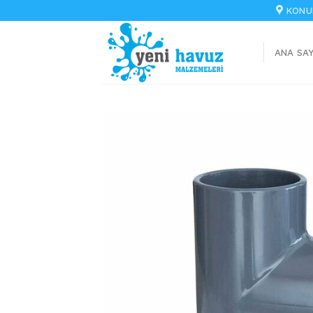
İçeriğe
KONU
atla
ANA SA