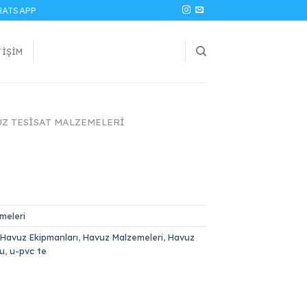
ATSAPP
TIŞIM
UZ TESISAT MALZEMELERI
meleri
Havuz Ekipmanları
,
Havuz Malzemeleri
,
Havuz
u
,
u-pvc te