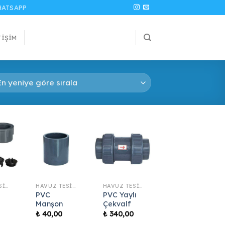
ATSAPP
TIŞIM
HAVUZ TESISAT MALZEMELERI
HAVUZ TESISAT MALZEMELERI
HAVUZ TESISAT MALZEMELERI
PVC
PVC Yaylı
Manşon
Çekvalf
₺
40,00
₺
340,00