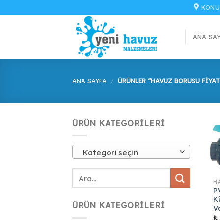
İçeriğe
KONU
atla
ANA SA
ANA SAYFA
/
ÜRÜNLER “HAVUZ BORUSU FIYAT
ÜRÜN KATEGORILERI
Kategori seçin
P
K
ÜRÜN KATEGORILERI
V
₺