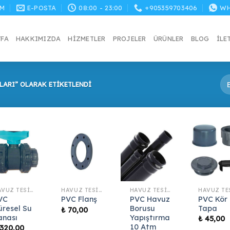
M
E-POSTA
08:00 - 23:00
+905359703406
WH
YFA
HAKKIMIZDA
HIZMETLER
PROJELER
ÜRÜNLER
BLOG
İLE
LARI” OLARAK ETIKETLENDI
HAVUZ TESISAT MALZEMELERI
HAVUZ TESISAT MALZEMELERI
HAVUZ TESISAT MALZEMELERI
VC
PVC Havuz
PVC Kör
PVC Flanş
üresel Su
Borusu
Tapa
₺
70,00
anası
Yapıştırma
₺
45,00
10 Atm
320,00