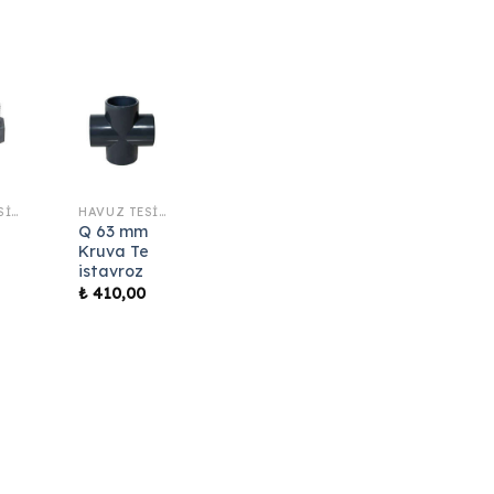
HAVUZ TESISAT MALZEMELERI
HAVUZ TESISAT MALZEMELERI
Q 63 mm
Kruva Te
istavroz
₺
410,00