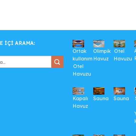
E IÇI ARAMA:
Ortak
Olimpik
Otel
kullanım
Havuz
Havuzu
Otel
Havuzu
Kapalı
Sauna
Sauna
Havuz