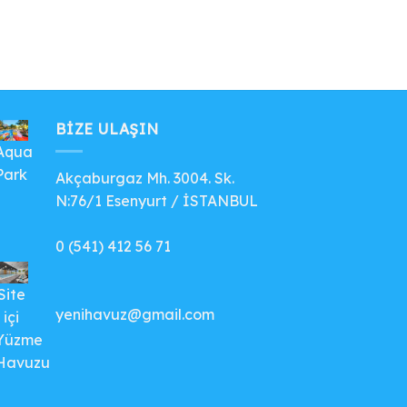
BIZE ULAŞIN
Aqua
Park
Akçaburgaz Mh. 3004. Sk.
N:76/1 Esenyurt / İSTANBUL
0 (541) 412 56 71
Site
yenihavuz@gmail.com
içi
Yüzme
Havuzu