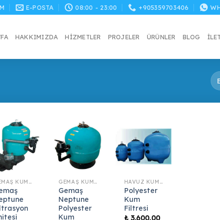
M
E-POSTA
08:00 - 23:00
+905359703406
WH
YFA
HAKKIMIZDA
HIZMETLER
PROJELER
ÜRÜNLER
BLOG
İLE
GEMAŞ KUM FILTRESI
GEMAŞ KUM FILTRESI
HAVUZ KUM FILTRELERI
emaş
Gemaş
Polyester
eptune
Neptune
Kum
iltrasyon
Polyester
Filtresi
nitesi
Kum
₺
3.600,00