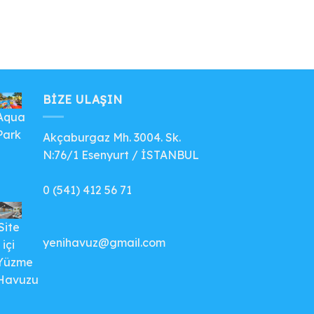
BIZE ULAŞIN
Aqua
Park
Akçaburgaz Mh. 3004. Sk.
N:76/1 Esenyurt / İSTANBUL
0 (541) 412 56 71
Site
yenihavuz@gmail.com
içi
Yüzme
Havuzu