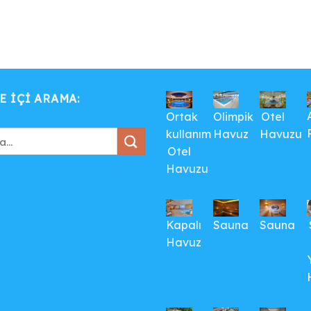
E IÇI ARAMA:
Ortak
Olimpik
Otel
kullanım
Havuz
Havuzu
Otel
Havuzu
Kapalı
Sauna
Sauna
Havuz