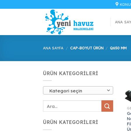
İçeriğe
KONU
atla
ANA SA
ANA SAYFA
/
CAP-BOYUT ÜRÜN
/
Q650 MM
ÜRÜN KATEGORILERI
Kategori seçin
G
N
ÜRÜN KATEGORILERI
F
Ü