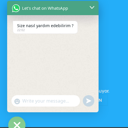
Let's chat on WhatsApp
Size nasıl yardım edebilirim ?
22:02
SEPET
Sepetinizde ürün bulunmuyor.
MAĞAZAYA GERI DÖN
UNDEFINED
"+CHATY_SETTINGS.LANG.EMOJI_PICKER+"
WhatsApp
Message