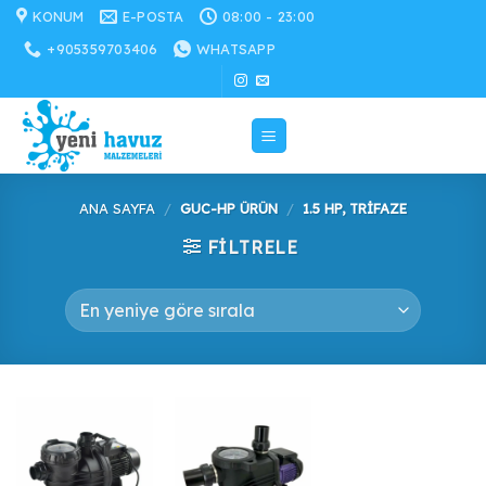
İçeriğe
KONUM
E-POSTA
08:00 - 23:00
atla
+905359703406
WHATSAPP
ANA SAYFA
/
GUC-HP ÜRÜN
/
1.5 HP, TRIFAZE
FILTRELE