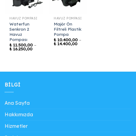
HAVUZ POMPASI
HAVUZ POMPASI
Waterfun
Majör Ön
Senkron 2
Filtreli Plastik
Havuz
Pompa
Pompası
₺
10.400,00
–
Fiyat
₺
14.400,00
₺
11.500,00
–
aralığı:
Fiyat
₺
16.250,00
₺ 10.400,00
aralığı:
-
₺ 11.500,00
₺ 14.400,00
-
₺ 16.250,00
BILGI
Ana Sayfa
Hakkımızda
Hizmetler