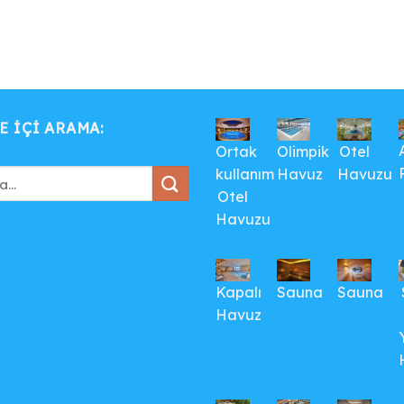
E IÇI ARAMA:
Ortak
Olimpik
Otel
kullanım
Havuz
Havuzu
Otel
Havuzu
Kapalı
Sauna
Sauna
Havuz