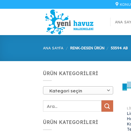
İçeriğe
KONU
atla
ANA SA
ANA SAYFA
/
RENK-DESEN ÜRÜN
/
53594 AB
ÜRÜN KATEGORILERI
Kategori seçin
L
H
ÜRÜN KATEGORILERI
K
T