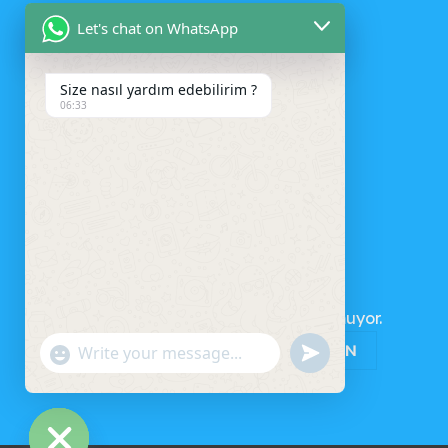
Let's chat on WhatsApp
Size nasıl yardım edebilirim ?
06:33
SEPET
Sepetinizde ürün bulunmuyor.
MAĞAZAYA GERI DÖN
UNDEFINED
"+CHATY_SETTINGS.LANG.EMOJI_PICKER+"
WhatsApp
Message