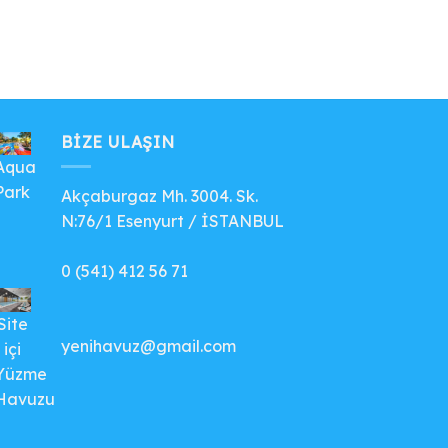
BIZE ULAŞIN
Aqua
Park
Akçaburgaz Mh. 3004. Sk.
N:76/1 Esenyurt / İSTANBUL
0 (541) 412 56 71
Site
yenihavuz@gmail.com
içi
Yüzme
Havuzu