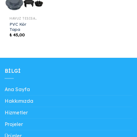
HAVUZ TESISAT MALZEMELERI
PVC Kör
Tapa
₺
45,00
BILGI
Ana Sayfa
Hakkımızda
Hizmetler
Projeler
Ürünler