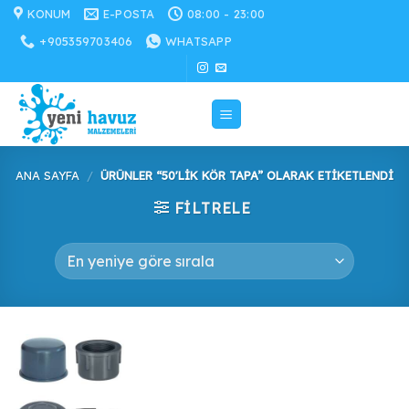
İçeriğe
KONUM
E-POSTA
08:00 - 23:00
atla
+905359703406
WHATSAPP
ANA SAYFA
/
ÜRÜNLER “50'LIK KÖR TAPA” OLARAK ETIKETLENDI
FILTRELE