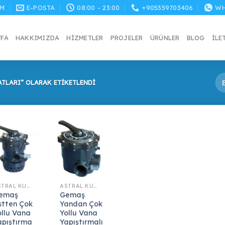
M
E-POSTA
08:00 - 23:00
+905359703406
WH
YFA
HAKKIMIZDA
HIZMETLER
PROJELER
ÜRÜNLER
BLOG
İLE
ATLARI” OLARAK ETIKETLENDI
ASTRAL KUM FILTRESI
ASTRAL KUM FILTRESI
emaş
Gemaş
stten Çok
Yandan Çok
ollu Vana
Yollu Vana
apıştırma
Yapıştırmalı