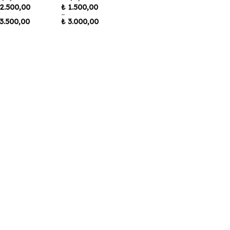
2.500,00
₺
1.500,00
–
Fiyat
Fiyat
3.500,00
₺
3.000,00
aralığı:
aralığı:
₺ 2.500,00
₺ 1.500,00
-
-
₺ 3.500,00
₺ 3.000,00