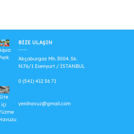
BIZE ULAŞIN
Aqua
Park
Akçaburgaz Mh. 3004. Sk.
N:76/1 Esenyurt / İSTANBUL
0 (541) 412 56 71
Site
yenihavuz@gmail.com
içi
Yüzme
Havuzu