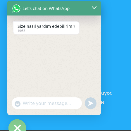
Let's chat on WhatsApp
Size nasıl yardım edebilirim ?
10:56
SEPET
Sepetinizde ürün bulunmuyor.
MAĞAZAYA GERI DÖN
UNDEFINED
"+CHATY_SETTINGS.LANG.EMOJI_PICKER+"
WhatsApp
Message