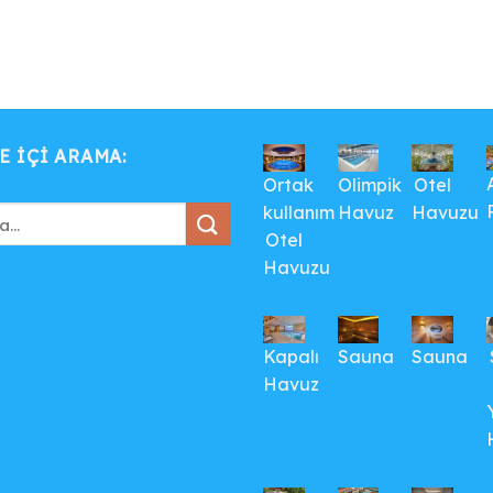
E IÇI ARAMA:
Ortak
Olimpik
Otel
kullanım
Havuz
Havuzu
Otel
Havuzu
Kapalı
Sauna
Sauna
Havuz