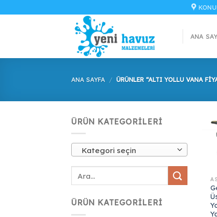
İçeriğe
KONU
atla
ANA SA
ANA SAYFA
/
ÜRÜNLER “ALTI YOLLU VANA FIY
ÜRÜN KATEGORILERI
Kategori seçin
G
Ü
ÜRÜN KATEGORILERI
Y
Y