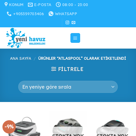
İçeriğe
KONUM
E-POSTA
08:00 - 23:00
atla
+905359703406
WHATSAPP
ANA SAYFA
/
ÜRÜNLER “ATLASPOOL” OLARAK ETIKETLENDI
FILTRELE
-9%