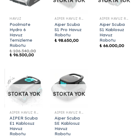
STOKTA YOK
STOKTA YOK
HAVUZ
AIPER HAVUZ ROBOTU
AIPER HAVUZ ROBOTU
Poolmate
Aiper Scuba
Aiper Scuba
Hydro 6
S1 Pro Havuz
S1 Kablosuz
Havuz
Robotu
Havuz
Temizleme
Robotu
₺
98.650,00
Robotu
₺
66.000,00
₺
106.340,00
Orijinal
Şu
₺
96.500,00
fiyat:
andaki
₺ 106.340,00.
fiyat:
₺ 96.500,00.
STOKTA YOK
STOKTA YOK
AIPER HAVUZ ROBOTU
AIPER HAVUZ ROBOTU
AIPER Scuba
Aiper Scuba
E1 Kablosuz
SE Kablosuz
Havuz
Havuz
Robotu
Robotu