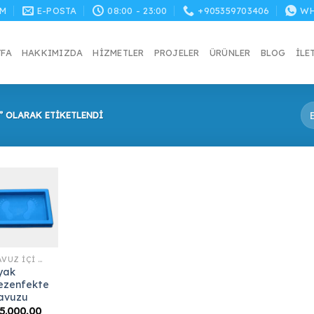
M
E-POSTA
08:00 - 23:00
+905359703406
WH
YFA
HAKKIMIZDA
HIZMETLER
PROJELER
ÜRÜNLER
BLOG
İLE
” OLARAK ETIKETLENDI
HAVUZ İÇI VE KENAR EKIPMANLARI
yak
ezenfekte
avuzu
5.000,00