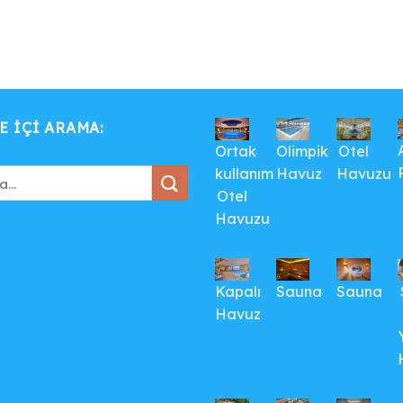
E IÇI ARAMA:
Ortak
Olimpik
Otel
kullanım
Havuz
Havuzu
Otel
Havuzu
Kapalı
Sauna
Sauna
Havuz