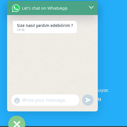
Let's chat on WhatsApp
Size nasıl yardım edebilirim ?
18:36
SEPET
Sepetinizde ürün bulunmuyor.
MAĞAZAYA GERI DÖN
UNDEFINED
"+CHATY_SETTINGS.LANG.EMOJI_PICKER+"
WhatsApp
Message