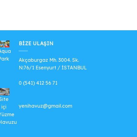
BIZE ULAŞIN
Aqua
Park
Akçaburgaz Mh. 3004. Sk.
N:76/1 Esenyurt / İSTANBUL
0 (541) 412 56 71
Site
yenihavuz@gmail.com
içi
Yüzme
Havuzu