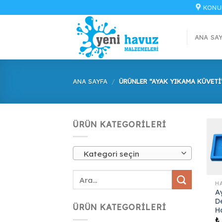
İçeriğe
KONU
atla
ANA SA
ANA SAYFA
/
ÜRÜNLER “AYAK YIKAMA KÜVETI
ÜRÜN KATEGORILERI
Kategori seçin
A
D
ÜRÜN KATEGORILERI
H
₺