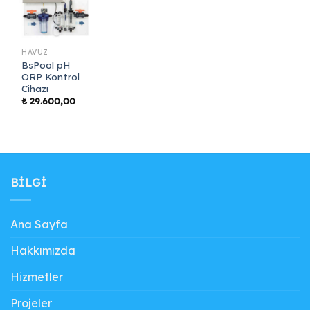
HAVUZ
BsPool pH
ORP Kontrol
Cihazı
₺
29.600,00
BILGI
Ana Sayfa
Hakkımızda
Hizmetler
Projeler