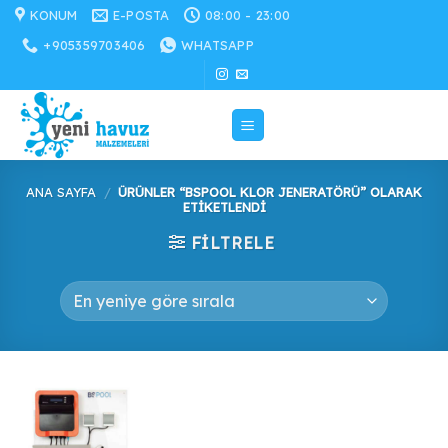
İçeriğe
KONUM
E-POSTA
08:00 - 23:00
atla
+905359703406
WHATSAPP
ANA SAYFA
/
ÜRÜNLER “BSPOOL KLOR JENERATÖRÜ” OLARAK
ETIKETLENDI
FILTRELE