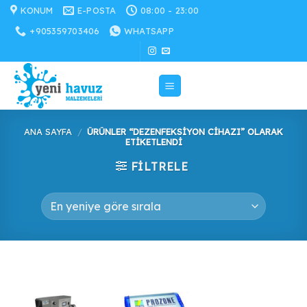
İçeriğe
KONUM
E-POSTA
08:00 - 23:00
atla
+905359703406
WHATSAPP
ANA SAYFA
/
ÜRÜNLER “DEZENFEKSIYON CIHAZI” OLARAK
ETIKETLENDI
FILTRELE