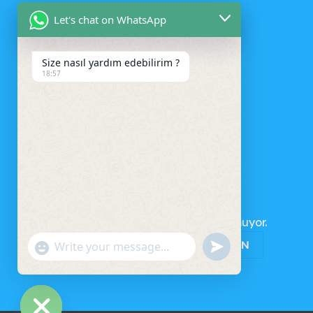
Let's chat on WhatsApp
Size nasıl yardım edebilirim ?
18:57
SEPET
Sepetinizde ürün bulunmuyor.
MAĞAZAYA GERI DÖN
UNDEFINED
"+CHATY_SETTINGS.LANG.EMOJI_PICKER+"
WhatsApp
Message