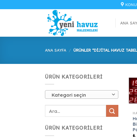
İçeriğe
KONU
atla
ANA SA
ANA SAYFA
/
ÜRÜNLER “DIJITAL HAVUZ TABEL
ÜRÜN KATEGORILERI
Kategori seçin
H
Bi
ÜRÜN KATEGORILERI
P
₺