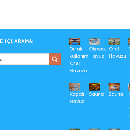
E IÇI ARAMA:
Ortak
Olimpik
Otel
kullanım
Havuz
Havuzu
Otel
Havuzu
Kapalı
Sauna
Sauna
Havuz