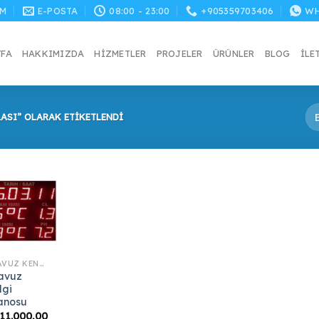
M
E-POSTA
08:00 - 23:00
+905359703406
WH
YFA
HAKKIMIZDA
HIZMETLER
PROJELER
ÜRÜNLER
BLOG
İLE
ASI” OLARAK ETIKETLENDI
HAVUZ KENAR EKIPMANLARI
avuz
lgi
anosu
11.000,00