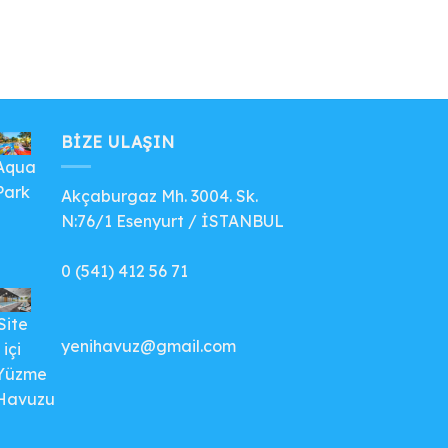
BIZE ULAŞIN
Aqua
Park
Akçaburgaz Mh. 3004. Sk.
N:76/1 Esenyurt / İSTANBUL
0 (541) 412 56 71
Site
yenihavuz@gmail.com
içi
Yüzme
Havuzu