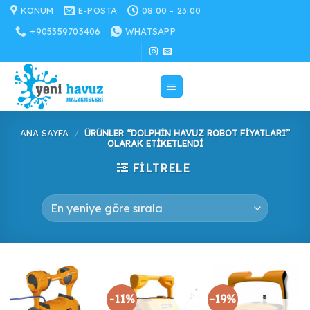
İçeriğe
KONUM
E-POSTA
08:00 - 23:00
atla
+905359703406
WHATSAPP
ANA SAYFA
/
ÜRÜNLER “DOLPHIN HAVUZ ROBOT FIYATLARI”
OLARAK ETIKETLENDI
FILTRELE
-11%
-19%