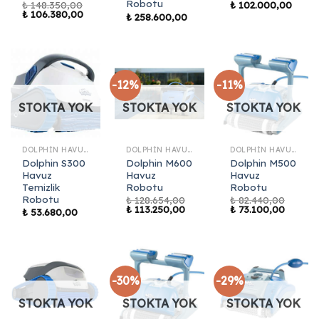
Robotu
₺
148.350,00
₺
102.000,00
Orijinal
Şu
₺
106.380,00
₺
258.600,00
fiyat:
andaki
₺ 148.350,00.
fiyat:
₺ 106.380,00.
-12%
-11%
STOKTA YOK
STOKTA YOK
STOKTA YOK
DOLPHIN HAVUZ ROBOTLARI
DOLPHIN HAVUZ ROBOTLARI
DOLPHIN HAVUZ ROBOTLARI
Dolphin S300
Dolphin M600
Dolphin M500
Havuz
Havuz
Havuz
Temizlik
Robotu
Robotu
Robotu
₺
128.654,00
₺
82.440,00
Orijinal
Şu
Orijinal
Şu
₺
113.250,00
₺
73.100,00
₺
53.680,00
fiyat:
andaki
fiyat:
andaki
₺ 128.654,00.
fiyat:
₺ 82.440,00.
fiyat:
₺ 113.250,00.
₺ 73.10
-30%
-29%
STOKTA YOK
STOKTA YOK
STOKTA YOK