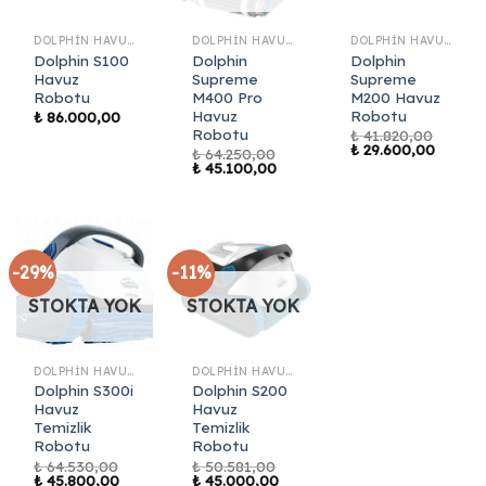
DOLPHIN HAVUZ ROBOTLARI
DOLPHIN HAVUZ ROBOTLARI
DOLPHIN HAVUZ ROBOTLARI
Dolphin S100
Dolphin
Dolphin
Havuz
Supreme
Supreme
Robotu
M400 Pro
M200 Havuz
Havuz
Robotu
₺
86.000,00
Robotu
₺
41.820,00
Orijinal
Şu
₺
29.600,00
₺
64.250,00
fiyat:
andaki
Orijinal
Şu
₺
45.100,00
₺ 41.820,00.
fiyat:
fiyat:
andaki
₺ 29.60
₺ 64.250,00.
fiyat:
₺ 45.100,00.
-29%
-11%
STOKTA YOK
STOKTA YOK
DOLPHIN HAVUZ ROBOTLARI
DOLPHIN HAVUZ ROBOTLARI
Dolphin S300i
Dolphin S200
Havuz
Havuz
Temizlik
Temizlik
Robotu
Robotu
₺
64.530,00
₺
50.581,00
Orijinal
Şu
Orijinal
Şu
₺
45.800,00
₺
45.000,00