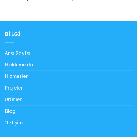
fiyat:
andaki
fiyat:
andaki
₺ 64.530,00.
fiyat:
₺ 50.581,00.
fiyat:
₺ 45.800,00.
₺ 45.000,00.
BILGI
Ana Sayfa
Hakkımızda
Hizmetler
Projeler
Ürünler
Blog
İletişim