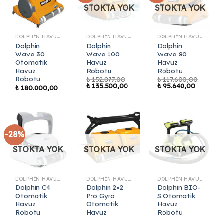
STOKTA YOK
STOKTA YOK
DOLPHIN HAVUZ ROBOTLARI
DOLPHIN HAVUZ ROBOTLARI
DOLPHIN HAVUZ ROBOTLARI
Dolphin
Dolphin
Dolphin
Wave 30
Wave 100
Wave 80
Otomatik
Havuz
Havuz
Havuz
Robotu
Robotu
Robotu
₺
152.877,00
₺
117.600,00
Orijinal
Şu
Orijinal
Şu
₺
135.500,00
₺
95.640,00
₺
180.000,00
fiyat:
andaki
fiyat:
andaki
₺ 152.877,00.
fiyat:
₺ 117.600,00.
fiyat:
₺ 135.500,00.
₺ 95.64
-28%
STOKTA YOK
STOKTA YOK
STOKTA YOK
DOLPHIN HAVUZ ROBOTLARI
DOLPHIN HAVUZ ROBOTLARI
DOLPHIN HAVUZ ROBOTLARI
Dolphin C4
Dolphin 2×2
Dolphin BIO-
Otomatik
Pro Gyro
S Otomatik
Havuz
Otomatik
Havuz
Robotu
Havuz
Robotu