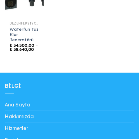
DEZENFEKSIYON SISTEMLERI
Waterfun Tuz
Klor
Jeneratörü
₺
54.500,00
–
Fiyat
₺
58.640,00
aralığı:
₺ 54.500,00
-
₺ 58.640,00
BILGI
Ana Sayfa
Hakkımızda
Hizmetler