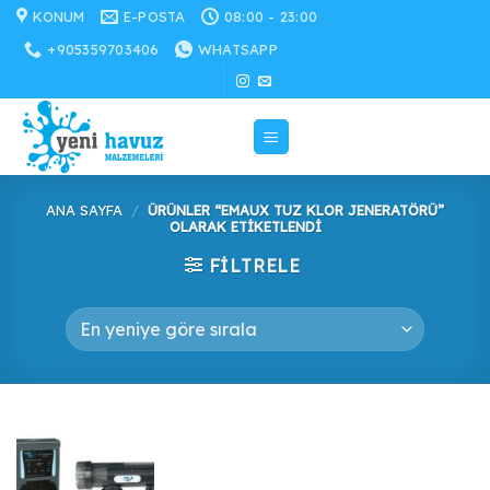
İçeriğe
KONUM
E-POSTA
08:00 - 23:00
atla
+905359703406
WHATSAPP
ANA SAYFA
/
ÜRÜNLER “EMAUX TUZ KLOR JENERATÖRÜ”
OLARAK ETIKETLENDI
FILTRELE