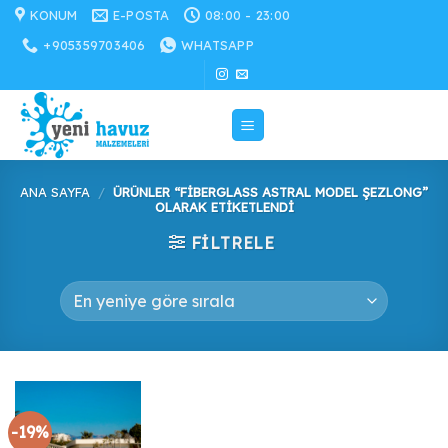
İçeriğe
KONUM
E-POSTA
08:00 - 23:00
atla
+905359703406
WHATSAPP
ANA SAYFA
/
ÜRÜNLER “FIBERGLASS ASTRAL MODEL ŞEZLONG”
OLARAK ETIKETLENDI
FILTRELE
-19%