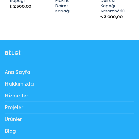
Kapağı
Makine
Dairesi
Dairesi
Kapağı
₺
2.500,00
Kapağı
Amortisörlü
₺
3.000,00
BILGI
Ana Sayfa
Hakkımızda
Hizmetler
Projeler
Ürünler
Blog