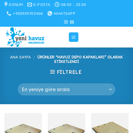
İçeriğe
KONUM
E-POSTA
08:00 - 23:00
atla
+905359703406
WHATSAPP
ANA SAYFA
/
ÜRÜNLER “HAVUZ DEPO KAPAKLARI” OLARAK
ETIKETLENDI
FILTRELE