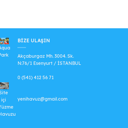
BIZE ULAŞIN
Aqua
Park
Akçaburgaz Mh. 3004. Sk.
N:76/1 Esenyurt / İSTANBUL
0 (541) 412 56 71
Site
yenihavuz@gmail.com
içi
Yüzme
Havuzu