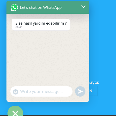
Let's chat on WhatsApp
Size nasıl yardım edebilirim ?
06:45
SEPET
Sepetinizde ürün bulunmuyor.
MAĞAZAYA GERI DÖN
UNDEFINED
"+CHATY_SETTINGS.LANG.EMOJI_PICKER+"
WhatsApp
Message