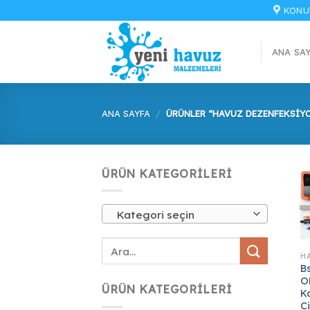
İçeriğe
KONU
atla
ANA SA
ANA SAYFA
/
ÜRÜNLER “HAVUZ DEZENFEKSIYO
ÜRÜN KATEGORILERI
Kategori seçin
H
B
O
ÜRÜN KATEGORILERI
K
C