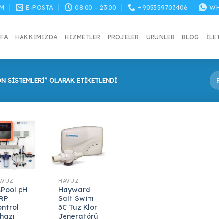
M
E-POSTA
08:00 - 23:00
+905359703406
WH
YFA
HAKKIMIZDA
HIZMETLER
PROJELER
ÜRÜNLER
BLOG
İLE
N SISTEMLERI” OLARAK ETIKETLENDI
AVUZ
HAVUZ
sPool pH
Hayward
RP
Salt Swim
ontrol
3C Tuz Klor
ihazı
Jeneratörü