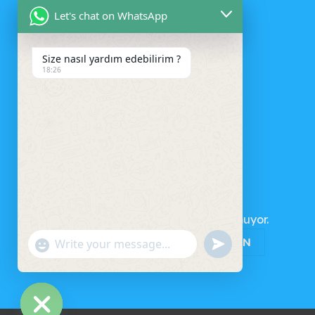
Let's chat on WhatsApp
Size nasıl yardım edebilirim ?
18:26
SEPET
Sepetinizde ürün bulunmuyor.
MAĞAZAYA GERI DÖN
UNDEFINED
"+CHATY_SETTINGS.LANG.EMOJI_PICKER+"
WhatsApp
Message