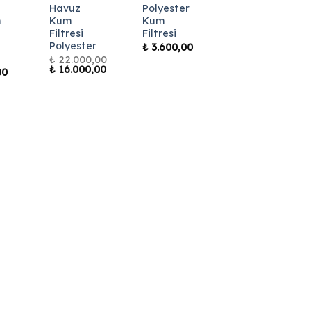
Havuz
Polyester
m
Kum
Kum
Filtresi
Filtresi
Polyester
₺
3.600,00
₺
22.000,00
Orijinal
₺
16.000,00
00
fiyat:
Şu
₺ 22.000,00.
andaki
fiyat:
₺ 16.000,00.