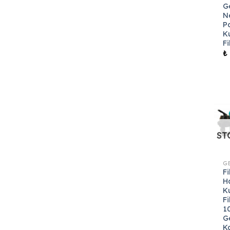
G
N
P
K
Fi
₺
ST
Fi
H
K
Fi
1
G
K