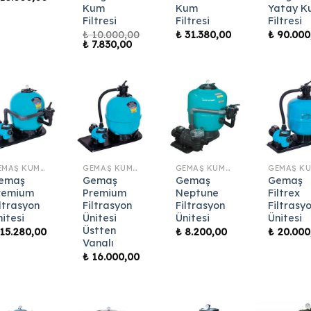
Kum
Kum
Yatay K
Filtresi
Filtresi
Filtresi
₺
10.000,00
₺
31.380,00
₺
90.000
Orijinal
Şu
₺
7.830,00
fiyat:
andaki
₺ 10.000,00.
fiyat:
₺ 7.830,00.
GEMAŞ KUM FILTRESI
GEMAŞ KUM FILTRESI
GEMAŞ KUM FILTRESI
emaş
Gemaş
Gemaş
Gemaş
remium
Premium
Neptune
Filtrex
iltrasyon
Filtrasyon
Filtrasyon
Filtrasy
nitesi
Ünitesi
Ünitesi
Ünitesi
Üstten
15.280,00
₺
8.200,00
₺
20.000
Vanalı
₺
16.000,00