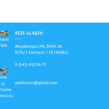
BIZE ULAŞIN
Aqua
Park
Akçaburgaz Mh. 3004. Sk.
N:76/1 Esenyurt / İSTANBUL
0 (541) 412 56 71
Site
yenihavuz@gmail.com
içi
Yüzme
Havuzu