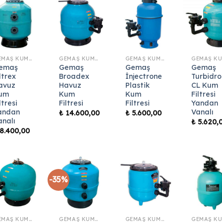
GEMAŞ KUM FILTRESI
GEMAŞ KUM FILTRESI
GEMAŞ KUM FILTRESI
emaş
Gemaş
Gemaş
Gemaş
ltrex
Broadex
İnjectrone
Turbidro
avuz
Havuz
Plastik
CL Kum
um
Kum
Kum
Filtresi
ltresi
Filtresi
Filtresi
Yandan
andan
Vanalı
₺
14.600,00
₺
5.600,00
analı
₺
5.620,
8.400,00
-35%
GEMAŞ KUM FILTRESI
GEMAŞ KUM FILTRESI
GEMAŞ KUM FILTRESI