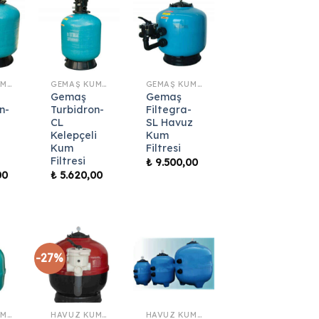
GEMAŞ KUM FILTRESI
GEMAŞ KUM FILTRESI
GEMAŞ KUM FILTRESI
Gemaş
Gemaş
n-
Turbidron-
Filtegra-
CL
SL Havuz
Kelepçeli
Kum
Kum
Filtresi
Filtresi
₺
9.500,00
00
₺
5.620,00
-27%
GEMAŞ KUM FILTRESI
HAVUZ KUM FILTRELERI
HAVUZ KUM FILTRELERI