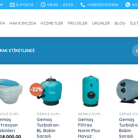
M
E-POSTA
08:00 - 23:00
+905359703406
WH
YFA
HAKKIMIZDA
HIZMETLER
PROJELER
ÜRÜNLER
BLOG
İLE
RAK ETIKETLENDI
-22%
HAVUZ KUM FILTRELERI
GEMAŞ KUM FILTRESI
GEMAŞ KUM FILTRESI
emaş
Gemaş
Gemaş
Gemaş
iltrasyon
Turbidron-
Filtrex
Turbidro
abinleri
BL Bobin
Norm Plus
Bobin
Sargılı
Havuz
Sargılı
18.000,00