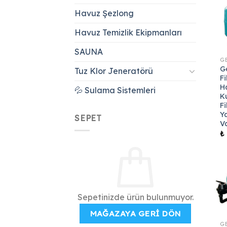
Havuz Şezlong
Havuz Temizlik Ekipmanları
SAUNA
G
Tuz Klor Jeneratörü
Fi
H
💦 Sulama Sistemleri
K
Fi
Y
SEPET
V
₺
Sepetinizde ürün bulunmuyor.
MAĞAZAYA GERI DÖN