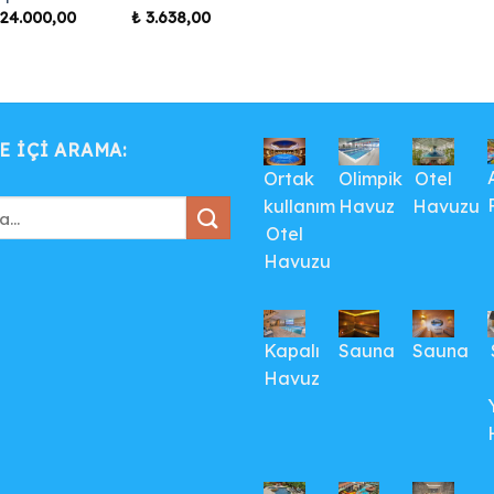
24.000,00
₺
3.638,00
E IÇI ARAMA:
Ortak
Olimpik
Otel
kullanım
Havuz
Havuzu
Otel
Havuzu
Kapalı
Sauna
Sauna
Havuz