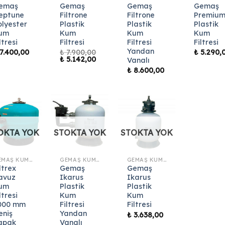
emaş
Gemaş
Gemaş
Gemaş
eptune
Filtrone
Filtrone
Premiu
olyester
Plastik
Plastik
Plastik
um
Kum
Kum
Kum
ltresi
Filtresi
Filtresi
Filtresi
Yandan
7.400,00
₺
7.900,00
₺
5.290,
Orijinal
Şu
₺
5.142,00
Vanalı
fiyat:
andaki
₺
8.600,00
₺ 7.900,00.
fiyat:
₺ 5.142,00.
OKTA YOK
STOKTA YOK
STOKTA YOK
GEMAŞ KUM FILTRESI
GEMAŞ KUM FILTRESI
GEMAŞ KUM FILTRESI
ltrex
Gemaş
Gemaş
avuz
Ikarus
Ikarus
um
Plastik
Plastik
ltresi
Kum
Kum
000 mm
Filtresi
Filtresi
eniş
Yandan
₺
3.638,00
apak
Vanalı