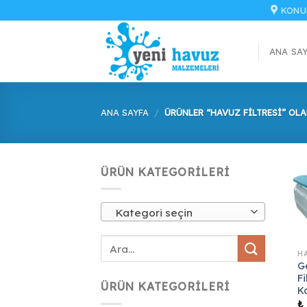
İçeriğe
KONU
atla
ANA SA
ANA SAYFA
/
ÜRÜNLER “HAVUZ FILTRESI” OLA
ÜRÜN KATEGORILERI
Kategori seçin
G
F
ÜRÜN KATEGORILERI
K
₺