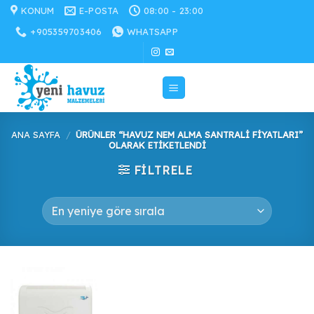
İçeriğe
KONUM
E-POSTA
08:00 - 23:00
atla
+905359703406
WHATSAPP
ANA SAYFA
/
ÜRÜNLER “HAVUZ NEM ALMA SANTRALI FIYATLARI”
OLARAK ETIKETLENDI
FILTRELE