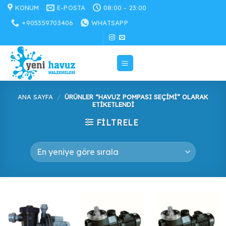
İçeriğe
KONUM
E-POSTA
08:00 - 23:00
atla
+905359703406
WHATSAPP
ANA SAYFA
/
ÜRÜNLER “HAVUZ POMPASI SEÇIMI” OLARAK
ETIKETLENDI
FILTRELE