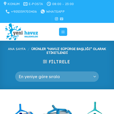
İçeriğe
KONUM
E-POSTA
08:00 - 23:00
atla
+905359703406
WHATSAPP
ANA SAYFA
/
ÜRÜNLER “HAVUZ SÜPÜRGE BAŞLIĞI” OLARAK
ETIKETLENDI
FILTRELE