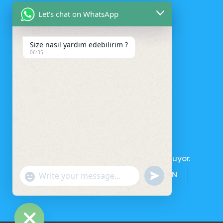
Let's chat on WhatsApp
Size nasıl yardım edebilirim ?
06:35
SEPET
Sepetinizde ürün bulunmuyor.
MAĞAZAYA GERI DÖN
UNDEFINED
"+CHATY_SETTINGS.LANG.EMOJI_PICKER+"
WhatsApp
Message