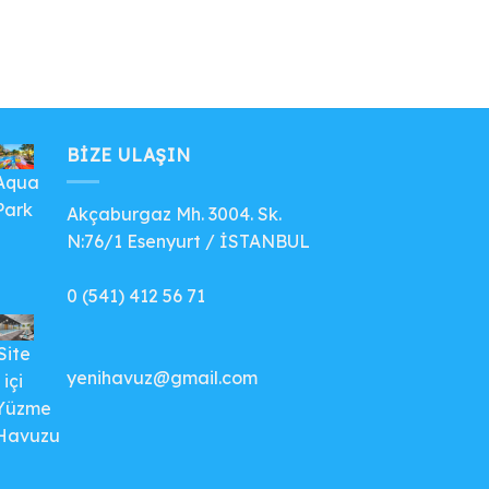
BIZE ULAŞIN
Aqua
Park
Akçaburgaz Mh. 3004. Sk.
N:76/1 Esenyurt / İSTANBUL
0 (541) 412 56 71
Site
yenihavuz@gmail.com
içi
Yüzme
Havuzu