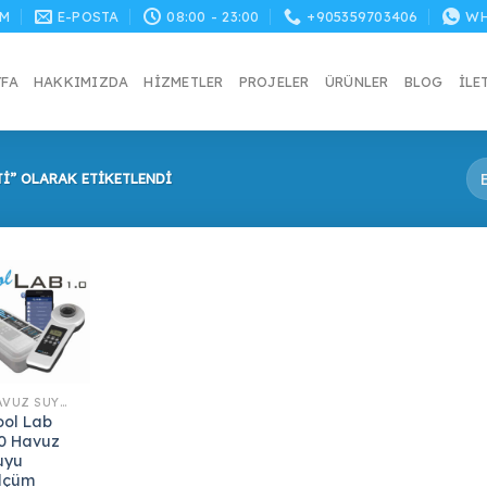
M
E-POSTA
08:00 - 23:00
+905359703406
WH
YFA
HAKKIMIZDA
HIZMETLER
PROJELER
ÜRÜNLER
BLOG
İLE
I” OLARAK ETIKETLENDI
HAVUZ SUYU ÖLÇÜM VE TEST ALETLERI
ool Lab
.0 Havuz
uyu
lçüm