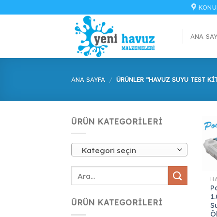
İçeriğe
KONU
atla
ANA SA
ANA SAYFA
/
ÜRÜNLER “HAVUZ SUYU TEST KIT
ÜRÜN KATEGORILERI
Kategori seçin
P
1
ÜRÜN KATEGORILERI
S
Ö