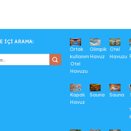
E IÇI ARAMA:
Ortak
Olimpik
Otel
kullanım
Havuz
Havuzu
Otel
Havuzu
Kapalı
Sauna
Sauna
Havuz