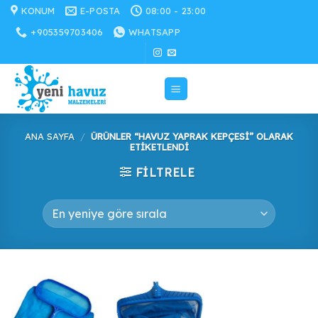
İçeriğe
KONUM
E-POSTA
08:00 - 23:00
atla
+905359703406
WHATSAPP
ANA SAYFA
/
ÜRÜNLER “HAVUZ YAPRAK KEPÇESI” OLARAK
ETIKETLENDI
FILTRELE