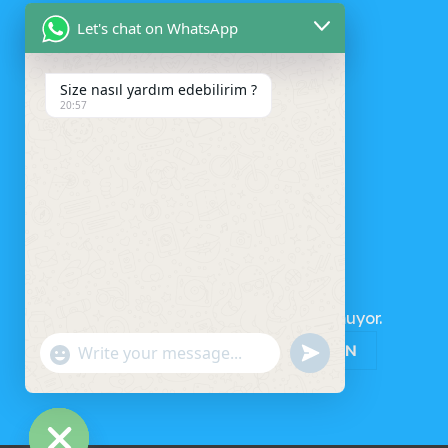
Let's chat on WhatsApp
Size nasıl yardım edebilirim ?
20:57
SEPET
Sepetinizde ürün bulunmuyor.
MAĞAZAYA GERI DÖN
UNDEFINED
"+CHATY_SETTINGS.LANG.EMOJI_PICKER+"
WhatsApp
Message