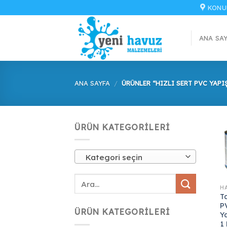
İçeriğe
KONU
atla
ANA SA
ANA SAYFA
/
ÜRÜNLER “HIZLI SERT PVC YAPI
ÜRÜN KATEGORILERI
Kategori seçin
T
P
ÜRÜN KATEGORILERI
Ya
1