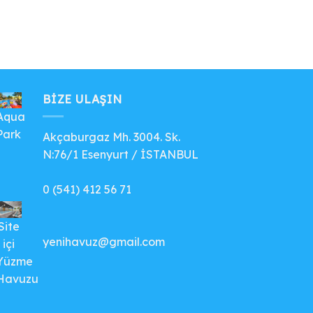
BIZE ULAŞIN
Aqua
Park
Akçaburgaz Mh. 3004. Sk.
N:76/1 Esenyurt / İSTANBUL
0 (541) 412 56 71
Site
yenihavuz@gmail.com
içi
Yüzme
Havuzu