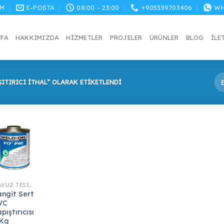
M
E-POSTA
08:00 - 23:00
+905359703406
WH
YFA
HAKKIMIZDA
HIZMETLER
PROJELER
ÜRÜNLER
BLOG
İLE
ŞITIRICI İTHAL” OLARAK ETIKETLENDI
HAVUZ TESISAT MALZEMELERI
angit Sert
VC
pıştırıcısı
 Kg