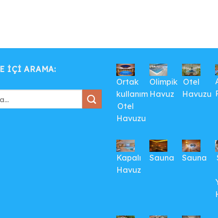
E IÇI ARAMA:
Ortak
Olimpik
Otel
kullanım
Havuz
Havuzu
Otel
Havuzu
Kapalı
Sauna
Sauna
Havuz