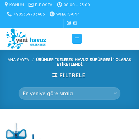
İçeriğe
KONUM
E-POSTA
08:00 - 23:00
atla
+905359703406
WHATSAPP
ANA SAYFA
/
ÜRÜNLER “KELEBEK HAVUZ SÜPÜRGESI” OLARAK
ETIKETLENDI
FILTRELE