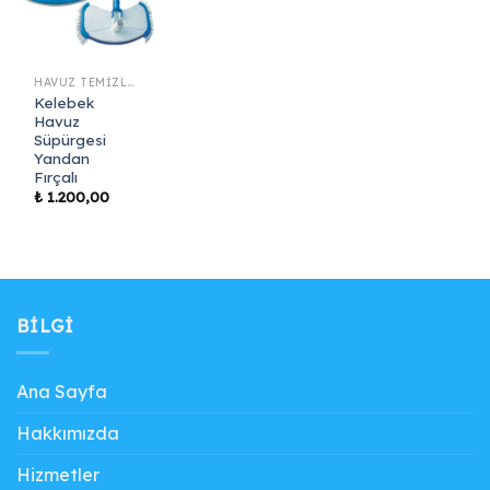
HAVUZ TEMIZLIK EKIPMANLARI
Kelebek
Havuz
Süpürgesi
Yandan
Fırçalı
₺
1.200,00
BILGI
Ana Sayfa
Hakkımızda
Hizmetler