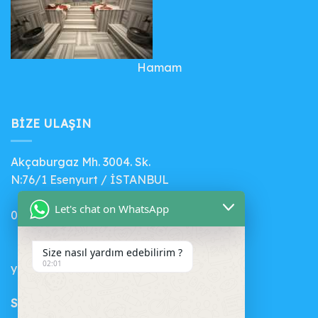
Hamam
BIZE ULAŞIN
Akçaburgaz Mh. 3004. Sk.
N:76/1 Esenyurt / İSTANBUL
Let's chat on WhatsApp
0 (541) 412 56 71
Size nasıl yardım edebilirim ?
02:01
yenihavuz@gmail.com
SEPET