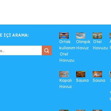
E IÇI ARAMA:
Ortak
Olimpik
Otel
kullanım
Havuz
Havuzu
Otel
Havuzu
Kapalı
Sauna
Sauna
Havuz