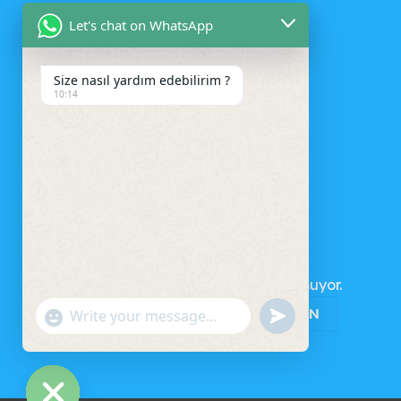
Let's chat on WhatsApp
Size nasıl yardım edebilirim ?
10:14
SEPET
Sepetinizde ürün bulunmuyor.
MAĞAZAYA GERI DÖN
UNDEFINED
"+CHATY_SETTINGS.LANG.EMOJI_PICKER+"
WhatsApp
Message