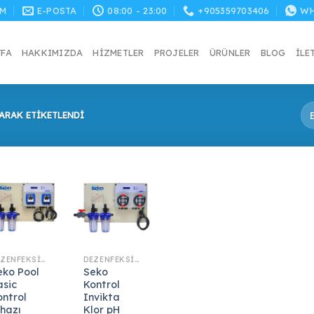
M
E-POSTA
08:00 - 23:00
+905359703406
WH
YFA
HAKKIMIZDA
HIZMETLER
PROJELER
ÜRÜNLER
BLOG
İLE
ARAK ETIKETLENDI
DEZENFEKSIYON SISTEMLERI
DEZENFEKSIYON SISTEMLERI
eko Pool
Seko
asic
Kontrol
ontrol
Invikta
ihazı
Klor pH