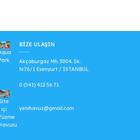
BIZE ULAŞIN
Aqua
Park
Akçaburgaz Mh. 3004. Sk.
N:76/1 Esenyurt / İSTANBUL
0 (541) 412 56 71
Site
yenihavuz@gmail.com
içi
Yüzme
Havuzu