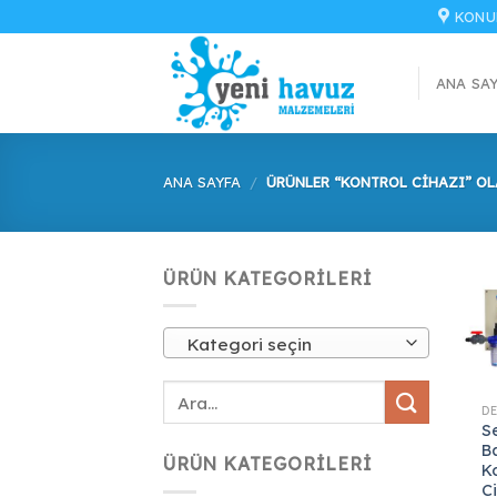
İçeriğe
KONU
atla
ANA SA
ANA SAYFA
/
ÜRÜNLER “KONTROL CIHAZI” OL
ÜRÜN KATEGORILERI
Kategori seçin
S
B
ÜRÜN KATEGORILERI
K
C