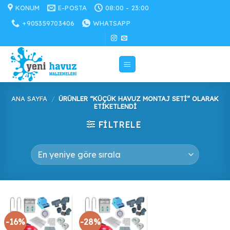
İçeriğe
KONUM
E-POSTA
08:00 - 23:00
atla
+905359703406
WHATSAPP
ANA SAYFA
/
ÜRÜNLER “KÜÇÜK HAVUZ MONTAJ SETI” OLARAK
ETIKETLENDI
FILTRELE
-16%
-28%