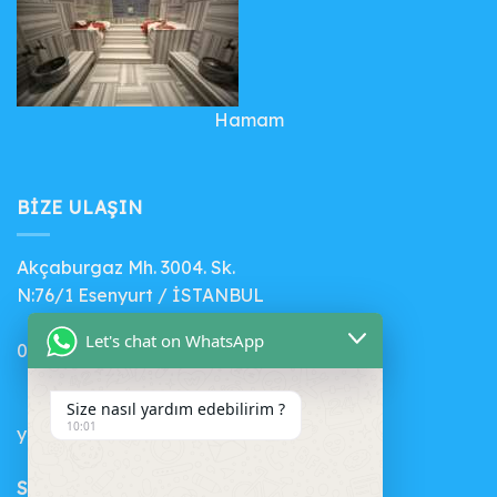
Hamam
BIZE ULAŞIN
Akçaburgaz Mh. 3004. Sk.
N:76/1 Esenyurt / İSTANBUL
Let's chat on WhatsApp
0 (541) 412 56 71
Size nasıl yardım edebilirim ?
10:01
yenihavuz@gmail.com
SEPET