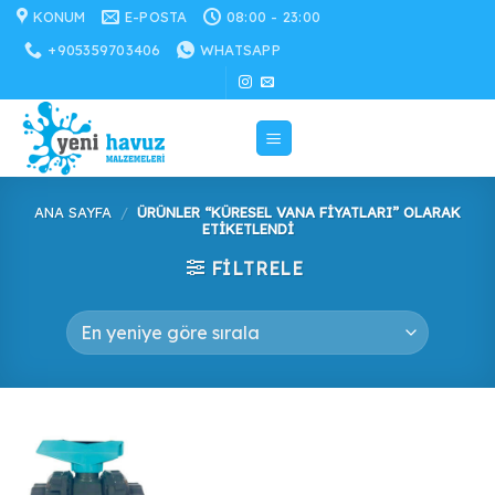
İçeriğe
KONUM
E-POSTA
08:00 - 23:00
atla
+905359703406
WHATSAPP
ANA SAYFA
/
ÜRÜNLER “KÜRESEL VANA FIYATLARI” OLARAK
ETIKETLENDI
FILTRELE