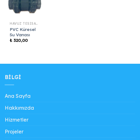
HAVUZ TESISAT MALZEMELERI
PVC Küresel
Su Vanası
₺
320,00
BILGI
Ana Sayfa
Hakkımızda
Hizmetler
Projeler