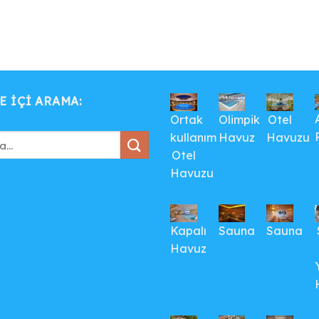
E IÇI ARAMA:
Ortak
Olimpik
Otel
kullanım
Havuz
Havuzu
Otel
Havuzu
Kapalı
Sauna
Sauna
Havuz