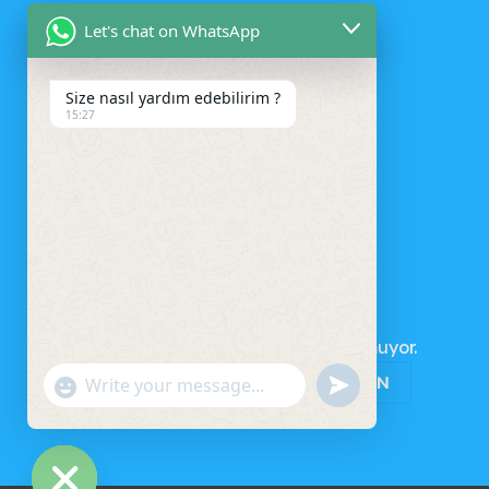
Let's chat on WhatsApp
Size nasıl yardım edebilirim ?
15:27
SEPET
Sepetinizde ürün bulunmuyor.
MAĞAZAYA GERI DÖN
UNDEFINED
"+CHATY_SETTINGS.LANG.EMOJI_PICKER+"
WhatsApp
Message