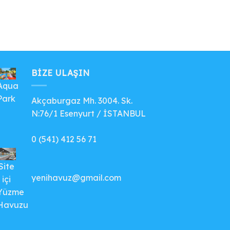
BIZE ULAŞIN
Aqua
Park
Akçaburgaz Mh. 3004. Sk.
N:76/1 Esenyurt / İSTANBUL
0 (541) 412 56 71
Site
yenihavuz@gmail.com
içi
Yüzme
Havuzu