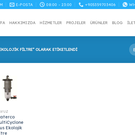
M
E-POSTA
08:00 - 23:00
+905359703406
WH
YFA
HAKKIMIZDA
HIZMETLER
PROJELER
ÜRÜNLER
BLOG
İLE
KOLOJIK FILTRE” OLARAK ETIKETLENDI
AVUZ
aterco
ultiCyclone
us Ekolojik
ltre