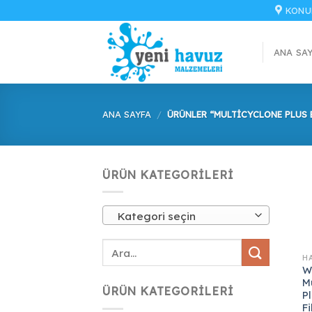
İçeriğe
KONU
atla
ANA SA
ANA SAYFA
/
ÜRÜNLER “MULTICYCLONE PLUS E
ÜRÜN KATEGORILERI
Kategori seçin
H
W
M
ÜRÜN KATEGORILERI
Pl
Fi