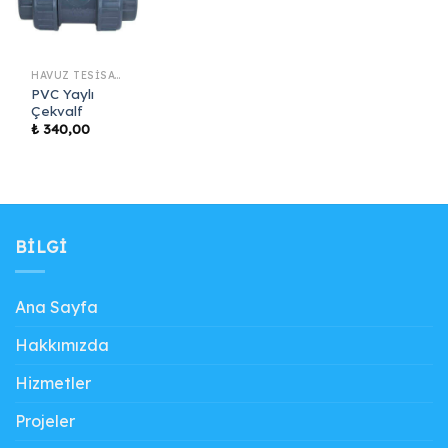
HAVUZ TESISAT MALZEMELERI
PVC Yaylı
Çekvalf
₺
340,00
BILGI
Ana Sayfa
Hakkımızda
Hizmetler
Projeler