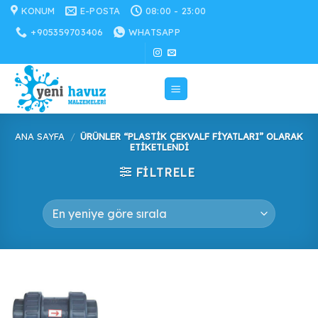
İçeriğe
KONUM
E-POSTA
08:00 - 23:00
atla
+905359703406
WHATSAPP
ANA SAYFA
/
ÜRÜNLER “PLASTIK ÇEKVALF FIYATLARI” OLARAK
ETIKETLENDI
FILTRELE