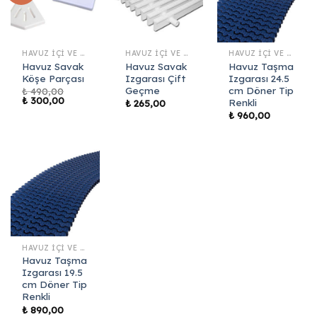
HAVUZ İÇI VE KENAR EKIPMANLARI
HAVUZ İÇI VE KENAR EKIPMANLARI
HAVUZ İÇI VE KENAR EKIPMANLARI
Havuz Savak
Havuz Savak
Havuz Taşma
Köşe Parçası
Izgarası Çift
Izgarası 24.5
Geçme
cm Döner Tip
₺
490,00
Orijinal
Şu
₺
300,00
Renkli
₺
265,00
fiyat:
andaki
₺
960,00
₺ 490,00.
fiyat:
₺ 300,00.
HAVUZ İÇI VE KENAR EKIPMANLARI
Havuz Taşma
Izgarası 19.5
cm Döner Tip
Renkli
₺
890,00