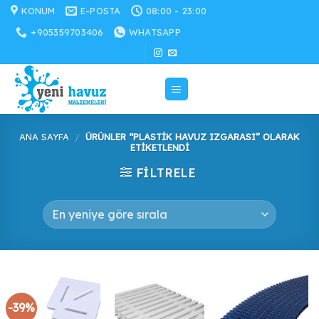
İçeriğe
KONUM
E-POSTA
08:00 - 23:00
atla
+905359703406
WHATSAPP
ANA SAYFA
/
ÜRÜNLER “PLASTIK HAVUZ IZGARASI” OLARAK
ETIKETLENDI
FILTRELE
-39%