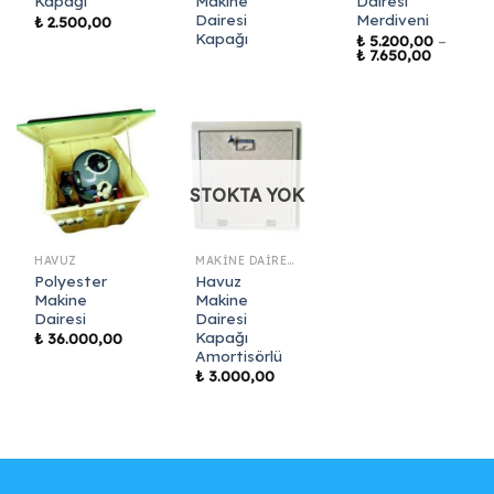
Kapağı
Makine
Dairesi
Dairesi
Merdiveni
₺
2.500,00
Kapağı
₺
5.200,00
–
Fiyat
₺
7.650,00
aralığı:
₺ 5.200,
-
₺ 7.650,
STOKTA YOK
HAVUZ
MAKINE DAIRESI KAPAKLARI
Polyester
Havuz
Makine
Makine
Dairesi
Dairesi
Kapağı
₺
36.000,00
Amortisörlü
₺
3.000,00