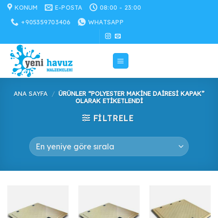
İçeriğe
KONUM
E-POSTA
08:00 - 23:00
atla
+905359703406
WHATSAPP
ANA SAYFA
/
ÜRÜNLER “POLYESTER MAKINE DAIRESI KAPAK”
OLARAK ETIKETLENDI
FILTRELE