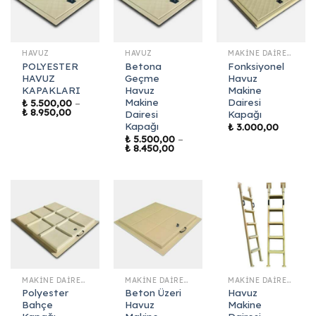
HAVUZ
HAVUZ
MAKINE DAIRESI KAPAKLARI
POLYESTER
Betona
Fonksiyonel
HAVUZ
Geçme
Havuz
KAPAKLARI
Havuz
Makine
Makine
Dairesi
₺
5.500,00
–
Fiyat
₺
8.950,00
Dairesi
Kapağı
aralığı:
Kapağı
₺
3.000,00
₺ 5.500,00
-
₺
5.500,00
–
Fiyat
₺ 8.950,00
₺
8.450,00
aralığı:
₺ 5.500,00
-
₺ 8.450,00
MAKINE DAIRESI KAPAKLARI
MAKINE DAIRESI KAPAKLARI
MAKINE DAIRESI KAPAKLARI
Polyester
Beton Üzeri
Havuz
Bahçe
Havuz
Makine