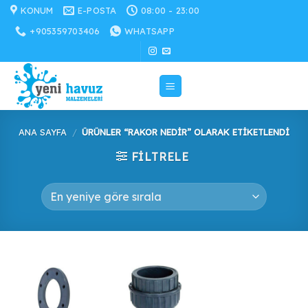
İçeriğe
KONUM
E-POSTA
08:00 - 23:00
atla
+905359703406
WHATSAPP
ANA SAYFA
/
ÜRÜNLER “RAKOR NEDIR” OLARAK ETIKETLENDI
FILTRELE