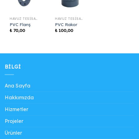
HAVUZ TESISAT MALZEMELERI
HAVUZ TESISAT MALZEMELERI
PVC Flanş
PVC Rakor
₺
70,00
₺
100,00
BILGI
Ana Sayfa
Hakkımızda
Hizmetler
Projeler
Ürünler