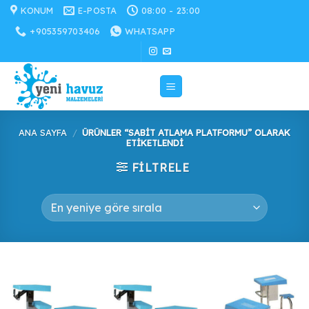
İçeriğe
KONUM
E-POSTA
08:00 - 23:00
atla
+905359703406
WHATSAPP
ANA SAYFA
/
ÜRÜNLER “SABIT ATLAMA PLATFORMU” OLARAK
ETIKETLENDI
FILTRELE