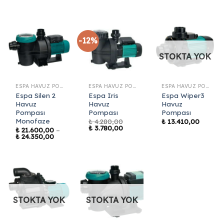
-12%
STOKTA YOK
ESPA HAVUZ POMPASI
ESPA HAVUZ POMPASI
ESPA HAVUZ POMPASI
Espa Silen 2
Espa Iris
Espa Wiper3
Havuz
Havuz
Havuz
Pompası
Pompası
Pompası
Monofaze
₺
4.280,00
₺
13.410,00
Orijinal
Şu
₺
3.780,00
₺
21.600,00
–
fiyat:
andaki
Fiyat
₺
24.350,00
₺ 4.280,00.
fiyat:
aralığı:
₺ 3.780,00.
₺ 21.600,00
-
₺ 24.350,00
STOKTA YOK
STOKTA YOK