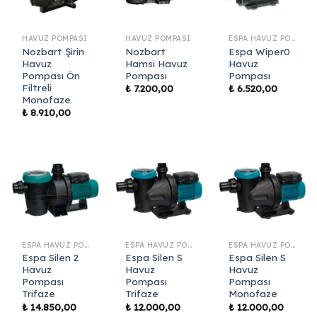
HAVUZ POMPASI
HAVUZ POMPASI
ESPA HAVUZ POMPASI
Nozbart Şirin
Nozbart
Espa Wiper0
Havuz
Hamsi Havuz
Havuz
Pompası Ön
Pompası
Pompası
Filtreli
₺
7.200,00
₺
6.520,00
Monofaze
₺
8.910,00
ESPA HAVUZ POMPASI
ESPA HAVUZ POMPASI
ESPA HAVUZ POMPASI
Espa Silen 2
Espa Silen S
Espa Silen S
Havuz
Havuz
Havuz
Pompası
Pompası
Pompası
Trifaze
Trifaze
Monofaze
₺
14.850,00
₺
12.000,00
₺
12.000,00