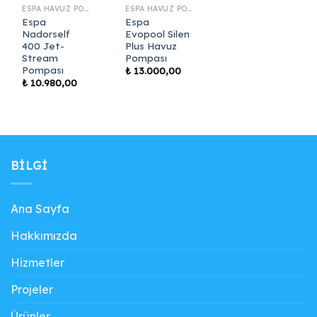
ESPA HAVUZ POMPASI
ESPA HAVUZ POMPASI
Espa
Espa
Nadorself
Evopool Silen
400 Jet-
Plus Havuz
Stream
Pompası
Pompası
₺
13.000,00
₺
10.980,00
BILGI
Ana Sayfa
Hakkımızda
Hizmetler
Projeler
Ürünler