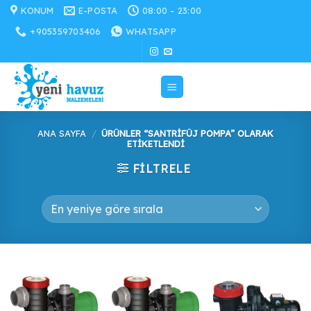
İçeriğe
KONUM
E-POSTA
08:00 - 23:00
atla
+905359703406
WHATSAPP
ANA SAYFA
/
ÜRÜNLER “SANTRIFÜJ POMPA” OLARAK
ETIKETLENDI
FILTRELE