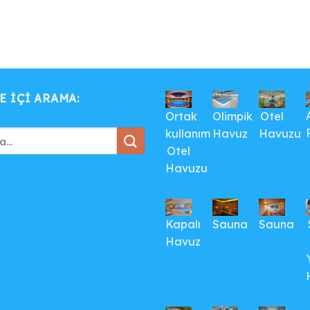
E IÇI ARAMA:
Ortak
Olimpik
Otel
kullanım
Havuz
Havuzu
Otel
Havuzu
Kapalı
Sauna
Sauna
Havuz