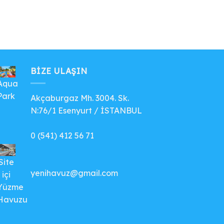
BIZE ULAŞIN
Aqua
Park
Akçaburgaz Mh. 3004. Sk.
N:76/1 Esenyurt / İSTANBUL
0 (541) 412 56 71
Site
yenihavuz@gmail.com
içi
Yüzme
Havuzu