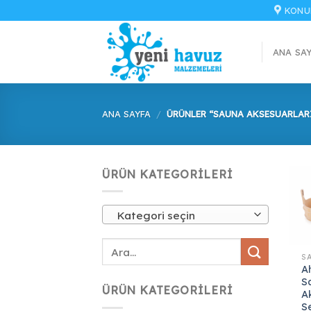
İçeriğe
KONU
atla
ANA SA
ANA SAYFA
/
ÜRÜNLER “SAUNA AKSESUARLARI
ÜRÜN KATEGORILERI
Kategori seçin
S
A
S
ÜRÜN KATEGORILERI
A
S