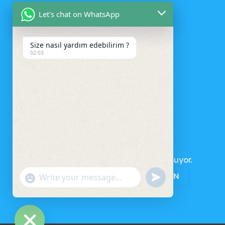
Let's chat on WhatsApp
Size nasıl yardım edebilirim ?
02:03
SEPET
Sepetinizde ürün bulunmuyor.
MAĞAZAYA GERI DÖN
UNDEFINED
"+CHATY_SETTINGS.LANG.EMOJI_PICKER+"
WhatsApp
Message