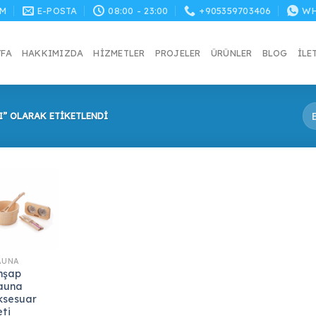
M
E-POSTA
08:00 - 23:00
+905359703406
WH
YFA
HAKKIMIZDA
HIZMETLER
PROJELER
ÜRÜNLER
BLOG
İLE
” OLARAK ETIKETLENDI
AUNA
hşap
auna
ksesuar
eti