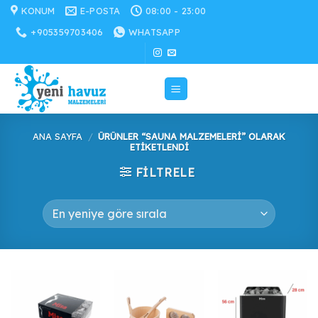
İçeriğe
KONUM
E-POSTA
08:00 - 23:00
atla
+905359703406
WHATSAPP
ANA SAYFA
/
ÜRÜNLER “SAUNA MALZEMELERI” OLARAK
ETIKETLENDI
FILTRELE