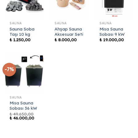
SAUNA
SAUNA
SAUNA
Sauna Soba
Ahşap Sauna
Misa Sauna
Taşı 10 kg
Aksesuar Seti
Sobası 9 kW
₺
1.250,00
₺
8.000,00
₺
19.000,00
-7%
SAUNA
Misa Sauna
Sobası 36 kW
₺
49.650,00
Orijinal
Şu
₺
46.000,00
fiyat:
andaki
₺ 49.650,00.
fiyat:
₺ 46.000,00.