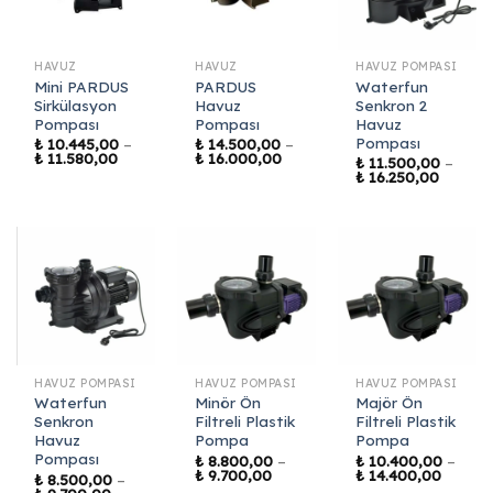
HAVUZ
HAVUZ
HAVUZ POMPASI
Mini PARDUS
PARDUS
Waterfun
Sirkülasyon
Havuz
Senkron 2
Pompası
Pompası
Havuz
Pompası
₺
10.445,00
–
₺
14.500,00
–
Fiyat
Fiyat
₺
11.580,00
₺
16.000,00
₺
11.500,00
–
aralığı:
aralığı:
Fiyat
₺
16.250,00
₺ 10.445,00
₺ 14.500,00
aralığı:
-
-
₺ 11.50
₺ 11.580,00
₺ 16.000,00
-
₺ 16.25
HAVUZ POMPASI
HAVUZ POMPASI
HAVUZ POMPASI
Waterfun
Minör Ön
Majör Ön
Senkron
Filtreli Plastik
Filtreli Plastik
Havuz
Pompa
Pompa
Pompası
₺
8.800,00
–
₺
10.400,00
–
Fiyat
Fiyat
₺
9.700,00
₺
14.400,00
₺
8.500,00
–
aralığı:
aralığı:
Fiyat