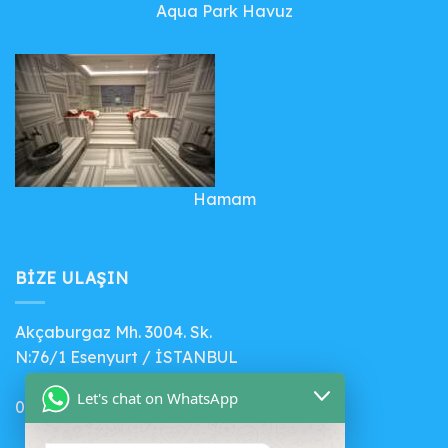
Aqua Park Havuz
Hamam
BIZE ULAŞIN
Akçaburgaz Mh. 3004. Sk.
N:76/1 Esenyurt / İSTANBUL
Let's chat on WhatsApp
0 (541) 412 56 71