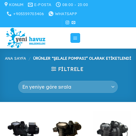
İçeriğe
KONUM
E-POSTA
08:00 - 23:00
atla
+905359703406
WHATSAPP
ANA SAYFA
/
ÜRÜNLER “ŞELALE POMPASI” OLARAK ETIKETLENDI
FILTRELE