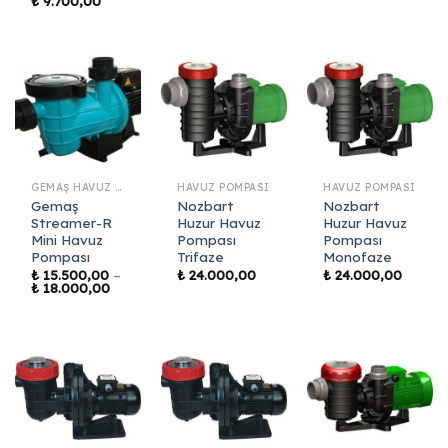
₺
9.700,00
₺ 8.800,00
₺ 10.4
aralığı:
-
-
₺ 8.500,00
₺ 9.700,00
₺ 14.4
-
₺ 9.700,00
GEMAŞ HAVUZ POMPASI
HAVUZ POMPASI
HAVUZ POMPASI
Gemaş
Nozbart
Nozbart
Streamer-R
Huzur Havuz
Huzur Havuz
Mini Havuz
Pompası
Pompası
Pompası
Trifaze
Monofaze
₺
15.500,00
–
₺
24.000,00
₺
24.000,00
Fiyat
₺
18.000,00
aralığı:
₺ 15.500,00
-
₺ 18.000,00