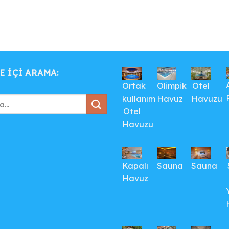
E IÇI ARAMA:
Ortak
Olimpik
Otel
kullanım
Havuz
Havuzu
Otel
Havuzu
Kapalı
Sauna
Sauna
Havuz