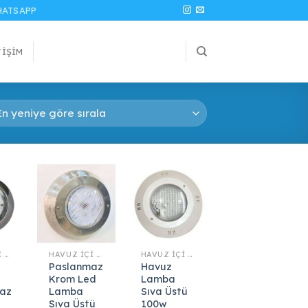
ATSAPP
TIŞIM
HAVUZ İÇI AYDINLATMA
HAVUZ İÇI AYDINLATMA
HAVUZ İÇI AYDINLATMA
Paslanmaz
Havuz
Krom Led
Lamba
az
Lamba
Sıva Üstü
Sıva Üstü
100w