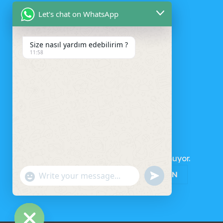
Let's chat on WhatsApp
Size nasıl yardım edebilirim ?
11:58
SEPET
Sepetinizde ürün bulunmuyor.
MAĞAZAYA GERI DÖN
UNDEFINED
"+CHATY_SETTINGS.LANG.EMOJI_PICKER+"
WhatsApp
Message