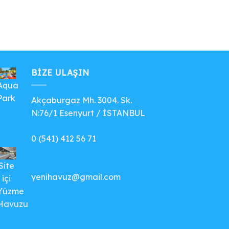
BIZE ULAŞIN
Aqua
Park
Akçaburgaz Mh. 3004. Sk.
N:76/1 Esenyurt / İSTANBUL
0 (541) 412 56 71
Site
yenihavuz@gmail.com
içi
Yüzme
Havuzu