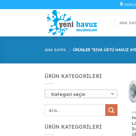
İçeriğe
KONU
atla
ANA SA
ANA SAYFA
/
ÜRÜNLER “SIVA ÜSTÜ HAVUZ AY
ÜRÜN KATEGORILERI
Kategori seçin
H
L
ÜRÜN KATEGORILERI
S
1