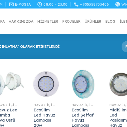
M
E-POSTA
08:00 - 23:00
+905359703406
WH
YFA
HAKKIMIZDA
HIZMETLER
PROJELER
ÜRÜNLER
BLOG
İLE
DINLATMA” OLARAK ETIKETLENDI
HAVUZ İÇI AYDINLATMA
HAVUZ İÇI AYDINLATMA
HAVUZ İÇI AYDINLATMA
avuz Led
EcoSlim
EcoSlim
MidiSlim
amba
Led Havuz
Led Şeffaf
Led
ıva Üstü
Lambası
Havuz
Paslanm
8w
20w
Lambası
Havuz